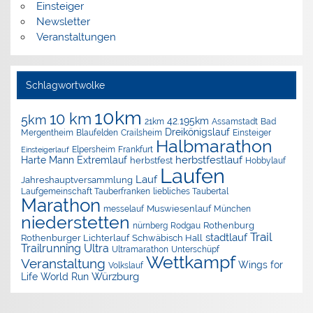
Einsteiger
Newsletter
Veranstaltungen
Schlagwortwolke
10km
10 km
5km
42.195km
Assamstadt
Bad
21km
Dreikönigslauf
Mergentheim
Blaufelden
Crailsheim
Einsteiger
Halbmarathon
Elpersheim
Frankfurt
Einsteigerlauf
herbstfestlauf
Harte Mann Extremlauf
herbstfest
Hobbylauf
Laufen
Lauf
Jahreshauptversammlung
Laufgemeinschaft Tauberfranken
liebliches Taubertal
Marathon
Muswiesenlauf
München
messelauf
niederstetten
nürnberg
Rothenburg
Rodgau
Trail
stadtlauf
Rothenburger Lichterlauf
Schwäbisch Hall
Trailrunning
Ultra
Ultramarathon
Unterschüpf
Wettkampf
Veranstaltung
Wings for
Volkslauf
Würzburg
Life World Run