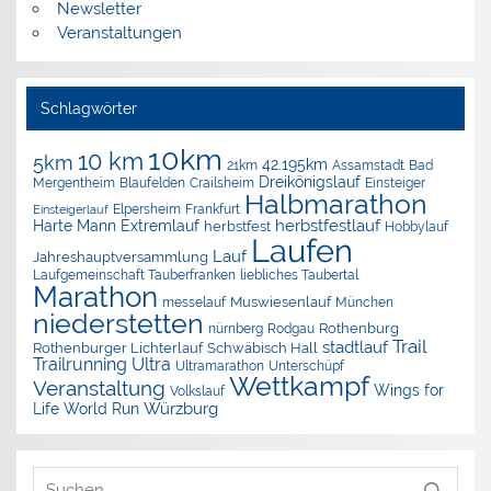
Newsletter
Veranstaltungen
Schlagwörter
10km
10 km
5km
42.195km
Assamstadt
Bad
21km
Dreikönigslauf
Mergentheim
Blaufelden
Crailsheim
Einsteiger
Halbmarathon
Elpersheim
Frankfurt
Einsteigerlauf
herbstfestlauf
Harte Mann Extremlauf
herbstfest
Hobbylauf
Laufen
Lauf
Jahreshauptversammlung
Laufgemeinschaft Tauberfranken
liebliches Taubertal
Marathon
Muswiesenlauf
München
messelauf
niederstetten
nürnberg
Rothenburg
Rodgau
Trail
stadtlauf
Rothenburger Lichterlauf
Schwäbisch Hall
Trailrunning
Ultra
Ultramarathon
Unterschüpf
Wettkampf
Veranstaltung
Wings for
Volkslauf
Würzburg
Life World Run