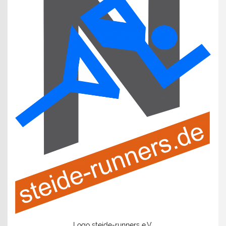
Logo steide-runners e.V.