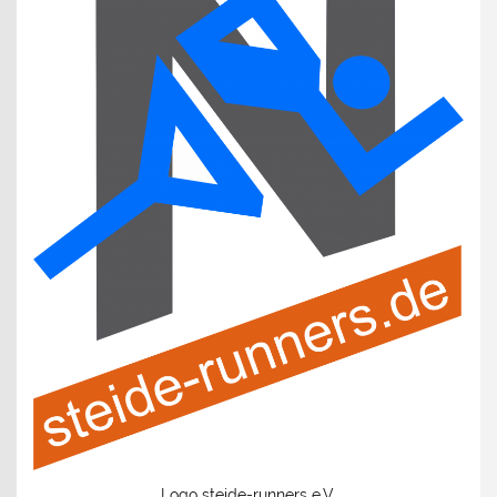
Logo steide-runners e.V.