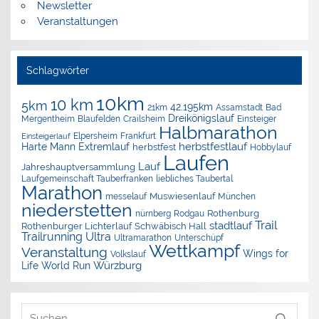
Newsletter
Veranstaltungen
Schlagwörter
10km
10 km
5km
42.195km
Assamstadt
Bad
21km
Dreikönigslauf
Mergentheim
Blaufelden
Crailsheim
Einsteiger
Halbmarathon
Elpersheim
Frankfurt
Einsteigerlauf
herbstfestlauf
Harte Mann Extremlauf
herbstfest
Hobbylauf
Laufen
Lauf
Jahreshauptversammlung
Laufgemeinschaft Tauberfranken
liebliches Taubertal
Marathon
Muswiesenlauf
München
messelauf
niederstetten
nürnberg
Rothenburg
Rodgau
Trail
stadtlauf
Rothenburger Lichterlauf
Schwäbisch Hall
Trailrunning
Ultra
Ultramarathon
Unterschüpf
Wettkampf
Veranstaltung
Wings for
Volkslauf
Würzburg
Life World Run