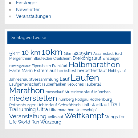
Einsteiger
Newsletter
Veranstaltungen
Schlagwortwolke
10km
10 km
5km
42.195km
Assamstadt
Bad
21km
Dreikönigslauf
Mergentheim
Blaufelden
Crailsheim
Einsteiger
Halbmarathon
Elpersheim
Frankfurt
Einsteigerlauf
herbstfestlauf
Harte Mann Extremlauf
herbstfest
Hobbylauf
Laufen
Lauf
Jahreshauptversammlung
Laufgemeinschaft Tauberfranken
liebliches Taubertal
Marathon
Muswiesenlauf
München
messelauf
niederstetten
nürnberg
Rothenburg
Rodgau
Trail
stadtlauf
Rothenburger Lichterlauf
Schwäbisch Hall
Trailrunning
Ultra
Ultramarathon
Unterschüpf
Wettkampf
Veranstaltung
Wings for
Volkslauf
Würzburg
Life World Run