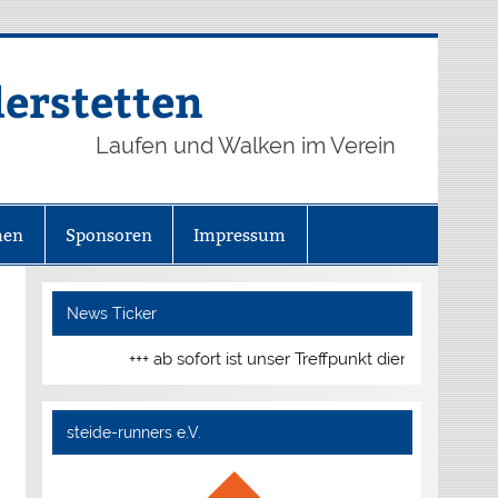
derstetten
Laufen und Walken im Verein
hen
Sponsoren
Impressum
News Ticker
+++ ab sofort ist unser Treffpunkt dienstags und d
steide-runners e.V.