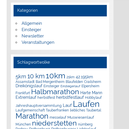
Kategorien
Allgemein
Einsteiger
Newsletter
Veranstaltungen
Schlagwortwolke
10km
10 km
5km
42.195km
21km
Assamstadt
Bad Mergentheim
Blaufelden
Crailsheim
Dreikönigslauf
Elpersheim
Einsteiger
Einsteigerlauf
Halbmarathon
Harte Mann
Frankfurt
herbstfestlauf
Extremlauf
herbstfest
Hobbylauf
Laufen
Lauf
Jahreshauptversammlung
Laufgemeinschaft Tauberfranken
liebliches Taubertal
Marathon
Muswiesenlauf
messelauf
niederstetten
München
nürnberg
Rothenburg
Rothenburger Lichterlauf