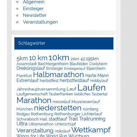
Allgemein
Einsteiger
Newsletter
Veranstaltungen
Schlagwörter
10km
10 km
5km
42.195km
21km
Assamstadt
Bad Mergentheim
Blaufelden
Crailsheim
Dreikönigslauf
Elpersheim
Einsteiger
Einsteigerlauf
Halbmarathon
Harte Mann
Frankfurt
herbstfestlauf
Extremlauf
herbstfest
Hobbylauf
Laufen
Lauf
Jahreshauptversammlung
Laufgemeinschaft Tauberfranken
liebliches Taubertal
Marathon
Muswiesenlauf
messelauf
niederstetten
München
nürnberg
Rothenburg
Rothenburger Lichterlauf
Rodgau
Trail
Trailrunning
stadtlauf
Schwäbisch Hall
Ultra
Ultramarathon
Unterschüpf
Wettkampf
Veranstaltung
Volkslauf
Würzburg
Wings for Life World Run