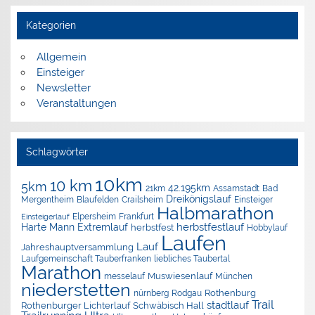
Kategorien
Allgemein
Einsteiger
Newsletter
Veranstaltungen
Schlagwörter
10km
10 km
5km
42.195km
Assamstadt
Bad
21km
Dreikönigslauf
Mergentheim
Blaufelden
Crailsheim
Einsteiger
Halbmarathon
Elpersheim
Frankfurt
Einsteigerlauf
herbstfestlauf
Harte Mann Extremlauf
herbstfest
Hobbylauf
Laufen
Lauf
Jahreshauptversammlung
Laufgemeinschaft Tauberfranken
liebliches Taubertal
Marathon
Muswiesenlauf
München
messelauf
niederstetten
nürnberg
Rothenburg
Rodgau
Trail
stadtlauf
Rothenburger Lichterlauf
Schwäbisch Hall