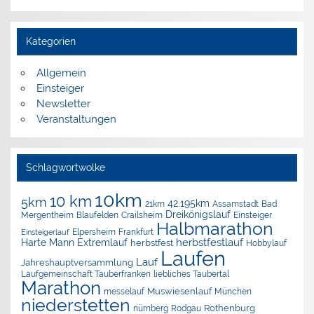
Kategorien
Allgemein
Einsteiger
Newsletter
Veranstaltungen
Schlagwortwolke
10km
10 km
5km
42.195km
Assamstadt
Bad
21km
Dreikönigslauf
Mergentheim
Blaufelden
Crailsheim
Einsteiger
Halbmarathon
Elpersheim
Frankfurt
Einsteigerlauf
herbstfestlauf
Harte Mann Extremlauf
herbstfest
Hobbylauf
Laufen
Lauf
Jahreshauptversammlung
Laufgemeinschaft Tauberfranken
liebliches Taubertal
Marathon
Muswiesenlauf
München
messelauf
niederstetten
nürnberg
Rothenburg
Rodgau