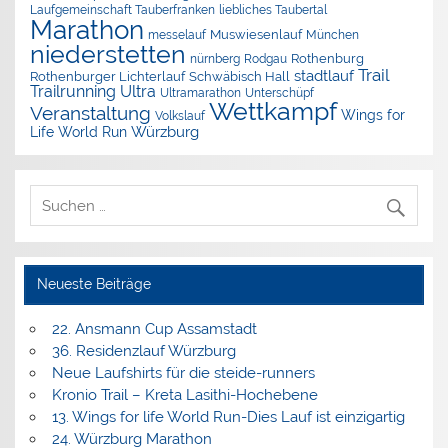
Laufgemeinschaft Tauberfranken
liebliches Taubertal
Marathon
Muswiesenlauf
München
messelauf
niederstetten
nürnberg
Rothenburg
Rodgau
Trail
stadtlauf
Rothenburger Lichterlauf
Schwäbisch Hall
Trailrunning
Ultra
Ultramarathon
Unterschüpf
Wettkampf
Veranstaltung
Wings for
Volkslauf
Würzburg
Life World Run
Neueste Beiträge
22. Ansmann Cup Assamstadt
36. Residenzlauf Würzburg
Neue Laufshirts für die steide-runners
Kronio Trail – Kreta Lasithi-Hochebene
13. Wings for life World Run-Dies Lauf ist einzigartig
24. Würzburg Marathon