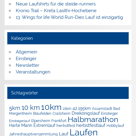
Neue Laufshirts für die steide-runners
Kronio Trail – Kreta Lasithi-Hochebene
13. Wings for life World Run-Dies Lauf ist einzigartig
Kategorien
Allgemein
Einsteiger
Newsletter
Veranstaltungen
Schlagwörter
10km
10 km
5km
42.195km
Assamstadt
Bad
21km
Dreikönigslauf
Mergentheim
Blaufelden
Crailsheim
Einsteiger
Halbmarathon
Elpersheim
Frankfurt
Einsteigerlauf
herbstfestlauf
Harte Mann Extremlauf
herbstfest
Hobbylauf
Laufen
Lauf
Jahreshauptversammlung