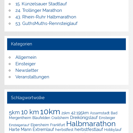
15. Künzelsauer Stadtlauf
24. Trollinger Marathon
43. Rhein-Ruhr Halbmarathon
53. GuthsMuths-Rennsteiglauf
Kategorien
Allgemein
Einsteiger
Newsletter
Veranstaltungen
Schlagwortwolke
10km
10 km
5km
42.195km
Assamstadt
Bad
21km
Dreikönigslauf
Mergentheim
Blaufelden
Crailsheim
Einsteiger
Halbmarathon
Elpersheim
Frankfurt
Einsteigerlauf
herbstfestlauf
Harte Mann Extremlauf
herbstfest
Hobbylauf