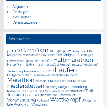
Allgemein
Einsteiger
Newsletter
Veranstaltungen
Schlagwörter
10km
10 km
5km
42.195km
Assamstadt
Bad
21km
Dreikönigslauf
Mergentheim
Blaufelden
Crailsheim
Einsteiger
Halbmarathon
Elpersheim
Frankfurt
Einsteigerlauf
herbstfestlauf
Harte Mann Extremlauf
herbstfest
Hobbylauf
Laufen
Lauf
Jahreshauptversammlung
Laufgemeinschaft Tauberfranken
liebliches Taubertal
Marathon
Muswiesenlauf
München
messelauf
niederstetten
nürnberg
Rothenburg
Rodgau
Trail
stadtlauf
Rothenburger Lichterlauf
Schwäbisch Hall
Trailrunning
Ultra
Ultramarathon
Unterschüpf
Wettkampf
Veranstaltung
Wings for
Volkslauf
Würzburg
Life World Run