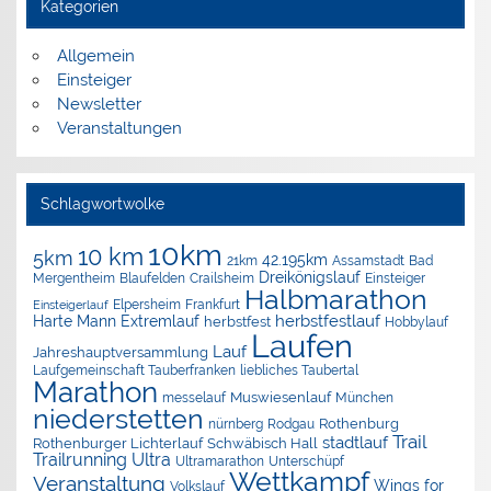
Kategorien
Allgemein
Einsteiger
Newsletter
Veranstaltungen
Schlagwortwolke
10km
10 km
5km
42.195km
Assamstadt
Bad
21km
Dreikönigslauf
Mergentheim
Blaufelden
Crailsheim
Einsteiger
Halbmarathon
Elpersheim
Frankfurt
Einsteigerlauf
herbstfestlauf
Harte Mann Extremlauf
herbstfest
Hobbylauf
Laufen
Lauf
Jahreshauptversammlung
Laufgemeinschaft Tauberfranken
liebliches Taubertal
Marathon
Muswiesenlauf
München
messelauf
niederstetten
nürnberg
Rothenburg
Rodgau
Trail
stadtlauf
Rothenburger Lichterlauf
Schwäbisch Hall
Trailrunning
Ultra
Ultramarathon
Unterschüpf
Wettkampf
Veranstaltung
Wings for
Volkslauf