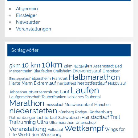
Allgemein
Einsteiger
Newsletter
Veranstaltungen
Schlagwörter
10km
10 km
5km
42.195km
Assamstadt
Bad
21km
Dreikönigslauf
Mergentheim
Blaufelden
Crailsheim
Einsteiger
Halbmarathon
Elpersheim
Frankfurt
Einsteigerlauf
herbstfestlauf
Harte Mann Extremlauf
herbstfest
Hobbylauf
Laufen
Lauf
Jahreshauptversammlung
Laufgemeinschaft Tauberfranken
liebliches Taubertal
Marathon
Muswiesenlauf
München
messelauf
niederstetten
nürnberg
Rothenburg
Rodgau
Trail
stadtlauf
Rothenburger Lichterlauf
Schwäbisch Hall
Trailrunning
Ultra
Ultramarathon
Unterschüpf
Wettkampf
Veranstaltung
Wings for
Volkslauf
Würzburg
Life World Run