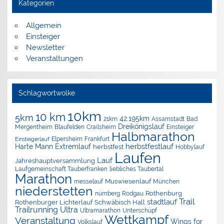
Kategorien
Allgemein
Einsteiger
Newsletter
Veranstaltungen
Schlagwortwolke
10km
10 km
5km
42.195km
Assamstadt
Bad
21km
Dreikönigslauf
Mergentheim
Blaufelden
Crailsheim
Einsteiger
Halbmarathon
Elpersheim
Frankfurt
Einsteigerlauf
herbstfestlauf
Harte Mann Extremlauf
herbstfest
Hobbylauf
Laufen
Lauf
Jahreshauptversammlung
Laufgemeinschaft Tauberfranken
liebliches Taubertal
Marathon
Muswiesenlauf
München
messelauf
niederstetten
nürnberg
Rothenburg
Rodgau
Trail
stadtlauf
Rothenburger Lichterlauf
Schwäbisch Hall
Trailrunning
Ultra
Ultramarathon
Unterschüpf
Wettkampf
Veranstaltung
Wings for
Volkslauf