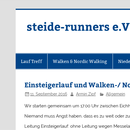
Zum
Inhalt
springen
steide-runners e.V
Lauf Treff
Walken & Nordic Walking
Niede
Einsteigerlauf und Walken-/ No
11. September 2016
Armin Zipf
Allgemein
Wir starten gemeinsam um 17.00 Uhr zwischen Eichh
Niemand muss Angst haben, dass es zu weit oder zu 
Leitung Einsteigerlauf: ohne Leitung wegen Messel