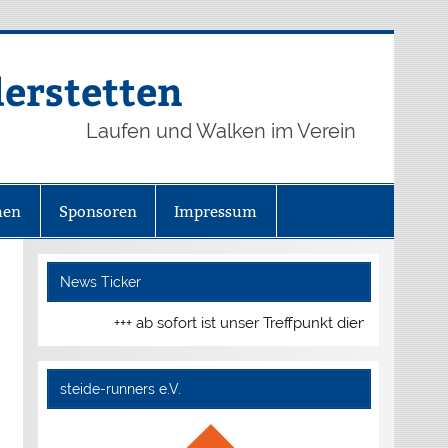
derstetten
Laufen und Walken im Verein
hen
Sponsoren
Impressum
News Ticker
+++ ab sofort ist unser Treffpunkt dienstags und d
steide-runners e.V.