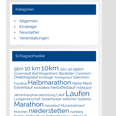
Kategorien
Allgemein
Einsteiger
Newsletter
Veranstaltungen
Schlagwortwolke
10km
10 km
5km
42.195km
21km
Assamstadt
Bad Mergentheim
Blaufelden
Crailsheim
Dreikönigslauf
Elpersheim
Einsteiger
Einsteigerlauf
Halbmarathon
Harte Mann
Frankfurt
herbstfestlauf
Extremlauf
herbstfest
Hobbylauf
Laufen
Lauf
Jahreshauptversammlung
Laufgemeinschaft Tauberfranken
liebliches Taubertal
Marathon
Muswiesenlauf
messelauf
niederstetten
München
nürnberg
Rothenburg
Rothenburger Lichterlauf