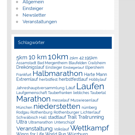
Allgemein
Einsteiger
Newsletter
Veranstaltungen
Schlagwörter
10km
10 km
5km
42.195km
21km
Assamstadt
Bad Mergentheim
Blaufelden
Crailsheim
Dreikönigslauf
Elpersheim
Einsteiger
Einsteigerlauf
Halbmarathon
Harte Mann
Frankfurt
herbstfestlauf
Extremlauf
herbstfest
Hobbylauf
Laufen
Lauf
Jahreshauptversammlung
Laufgemeinschaft Tauberfranken
liebliches Taubertal
Marathon
Muswiesenlauf
messelauf
niederstetten
München
nürnberg
Rothenburg
Rothenburger Lichterlauf
Rodgau
Trail
Trailrunning
stadtlauf
Schwäbisch Hall
Ultra
Ultramarathon
Unterschüpf
Wettkampf
Veranstaltung
Volkslauf
Würzburg
Wings for Life World Run