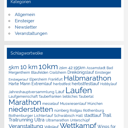
Kategorien
Allgemein
Einsteiger
Newsletter
Veranstaltungen
Schlagwortwolke
10km
10 km
5km
42.195km
Assamstadt
Bad
21km
Dreikönigslauf
Mergentheim
Blaufelden
Crailsheim
Einsteiger
Halbmarathon
Elpersheim
Frankfurt
Einsteigerlauf
herbstfestlauf
Harte Mann Extremlauf
herbstfest
Hobbylauf
Laufen
Lauf
Jahreshauptversammlung
Laufgemeinschaft Tauberfranken
liebliches Taubertal
Marathon
Muswiesenlauf
München
messelauf
niederstetten
nürnberg
Rothenburg
Rodgau
Trail
stadtlauf
Rothenburger Lichterlauf
Schwäbisch Hall
Trailrunning
Ultra
Ultramarathon
Unterschüpf
Wettkampf
Veranstaltung
Wings for
Volkslauf