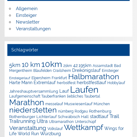
Allgemein
Einsteiger
Newsletter
Veranstaltungen
Schlagwörter
10km
10 km
5km
42.195km
Assamstadt
Bad
21km
Dreikönigslauf
Mergentheim
Blaufelden
Crailsheim
Einsteiger
Halbmarathon
Elpersheim
Frankfurt
Einsteigerlauf
herbstfestlauf
Harte Mann Extremlauf
herbstfest
Hobbylauf
Laufen
Lauf
Jahreshauptversammlung
Laufgemeinschaft Tauberfranken
liebliches Taubertal
Marathon
Muswiesenlauf
München
messelauf
niederstetten
nürnberg
Rothenburg
Rodgau
Trail
stadtlauf
Rothenburger Lichterlauf
Schwäbisch Hall
Trailrunning
Ultra
Ultramarathon
Unterschüpf
Wettkampf
Veranstaltung
Wings for
Volkslauf
Würzburg
Life World Run