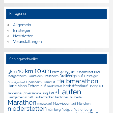
Kategorien
Allgemein
Einsteiger
Newsletter
Veranstaltungen
Schlagwortwolke
10km
10 km
5km
42.195km
Assamstadt
Bad
21km
Dreikönigslauf
Mergentheim
Blaufelden
Crailsheim
Einsteiger
Halbmarathon
Elpersheim
Frankfurt
Einsteigerlauf
herbstfestlauf
Harte Mann Extremlauf
herbstfest
Hobbylauf
Laufen
Lauf
Jahreshauptversammlung
Laufgemeinschaft Tauberfranken
liebliches Taubertal
Marathon
Muswiesenlauf
München
messelauf
niederstetten
nürnberg
Rothenburg
Rodgau