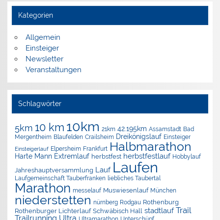
Kategorien
Allgemein
Einsteiger
Newsletter
Veranstaltungen
Schlagwörter
10km
10 km
5km
42.195km
Assamstadt
Bad
21km
Dreikönigslauf
Mergentheim
Blaufelden
Crailsheim
Einsteiger
Halbmarathon
Elpersheim
Frankfurt
Einsteigerlauf
herbstfestlauf
Harte Mann Extremlauf
herbstfest
Hobbylauf
Laufen
Lauf
Jahreshauptversammlung
Laufgemeinschaft Tauberfranken
liebliches Taubertal
Marathon
Muswiesenlauf
München
messelauf
niederstetten
nürnberg
Rothenburg
Rodgau
Trail
stadtlauf
Rothenburger Lichterlauf
Schwäbisch Hall
Trailrunning
Ultra
Ultramarathon
Unterschüpf