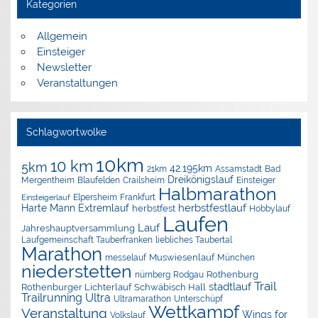
Kategorien
Allgemein
Einsteiger
Newsletter
Veranstaltungen
Schlagwortwolke
10km
10 km
5km
42.195km
Assamstadt
Bad
21km
Dreikönigslauf
Mergentheim
Blaufelden
Crailsheim
Einsteiger
Halbmarathon
Elpersheim
Frankfurt
Einsteigerlauf
herbstfestlauf
Harte Mann Extremlauf
herbstfest
Hobbylauf
Laufen
Lauf
Jahreshauptversammlung
Laufgemeinschaft Tauberfranken
liebliches Taubertal
Marathon
Muswiesenlauf
München
messelauf
niederstetten
nürnberg
Rothenburg
Rodgau
Trail
stadtlauf
Rothenburger Lichterlauf
Schwäbisch Hall
Trailrunning
Ultra
Ultramarathon
Unterschüpf
Wettkampf
Veranstaltung
Wings for
Volkslauf