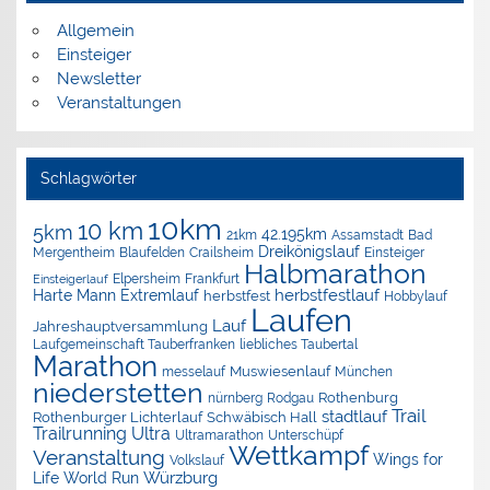
Allgemein
Einsteiger
Newsletter
Veranstaltungen
Schlagwörter
10km
10 km
5km
42.195km
Assamstadt
Bad
21km
Dreikönigslauf
Mergentheim
Blaufelden
Crailsheim
Einsteiger
Halbmarathon
Elpersheim
Frankfurt
Einsteigerlauf
herbstfestlauf
Harte Mann Extremlauf
herbstfest
Hobbylauf
Laufen
Lauf
Jahreshauptversammlung
Laufgemeinschaft Tauberfranken
liebliches Taubertal
Marathon
Muswiesenlauf
München
messelauf
niederstetten
nürnberg
Rothenburg
Rodgau
Trail
stadtlauf
Rothenburger Lichterlauf
Schwäbisch Hall
Trailrunning
Ultra
Ultramarathon
Unterschüpf
Wettkampf
Veranstaltung
Wings for
Volkslauf
Würzburg
Life World Run