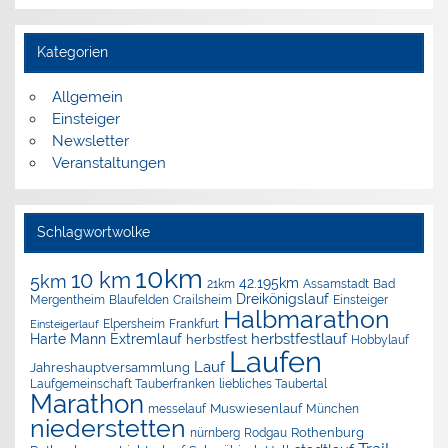
Kategorien
Allgemein
Einsteiger
Newsletter
Veranstaltungen
Schlagwortwolke
10km
10 km
5km
42.195km
Assamstadt
Bad
21km
Dreikönigslauf
Mergentheim
Blaufelden
Crailsheim
Einsteiger
Halbmarathon
Elpersheim
Frankfurt
Einsteigerlauf
herbstfestlauf
Harte Mann Extremlauf
herbstfest
Hobbylauf
Laufen
Lauf
Jahreshauptversammlung
Laufgemeinschaft Tauberfranken
liebliches Taubertal
Marathon
Muswiesenlauf
München
messelauf
niederstetten
nürnberg
Rothenburg
Rodgau