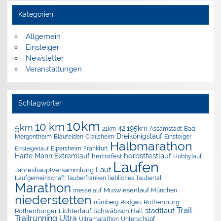
Kategorien
Allgemein
Einsteiger
Newsletter
Veranstaltungen
Schlagwörter
10km
10 km
5km
42.195km
Assamstadt
Bad
21km
Dreikönigslauf
Mergentheim
Blaufelden
Crailsheim
Einsteiger
Halbmarathon
Elpersheim
Frankfurt
Einsteigerlauf
herbstfestlauf
Harte Mann Extremlauf
herbstfest
Hobbylauf
Laufen
Lauf
Jahreshauptversammlung
Laufgemeinschaft Tauberfranken
liebliches Taubertal
Marathon
Muswiesenlauf
München
messelauf
niederstetten
nürnberg
Rothenburg
Rodgau
Trail
stadtlauf
Rothenburger Lichterlauf
Schwäbisch Hall
Trailrunning
Ultra
Ultramarathon
Unterschüpf