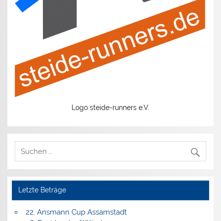
Logo steide-runners e.V.
Letzte Beträge
22. Ansmann Cup Assamstadt