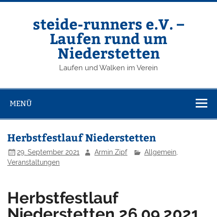
Zum
Inhalt
springen
steide-runners e.V. –
Laufen rund um
Niederstetten
Laufen und Walken im Verein
MENÜ
Herbstfestlauf Niederstetten
29. September 2021
Armin Zipf
Allgemein
,
Veranstaltungen
Herbstfestlauf
Niederstetten 26.09.2021