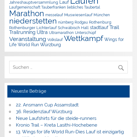
Laufen
Lauf
Jahreshauptversammlung
Laufgemeinschaft Tauberfranken
liebliches Taubertal
Marathon
Muswiesenlauf
München
messelauf
niederstetten
nürnberg
Rothenburg
Rodgau
Trail
stadtlauf
Rothenburger Lichterlauf
Schwäbisch Hall
Trailrunning
Ultra
Ultramarathon
Unterschüpf
Wettkampf
Veranstaltung
Wings for
Volkslauf
Würzburg
Life World Run
Neueste Beiträge
22. Ansmann Cup Assamstadt
36. Residenzlauf Würzburg
Neue Laufshirts für die steide-runners
Kronio Trail – Kreta Lasithi-Hochebene
13. Wings for life World Run-Dies Lauf ist einzigartig