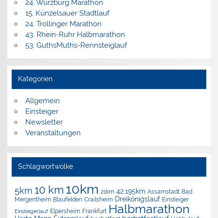
24. Würzburg Marathon
15. Künzelsauer Stadtlauf
24. Trollinger Marathon
43. Rhein-Ruhr Halbmarathon
53. GuthsMuths-Rennsteiglauf
Kategorien
Allgemein
Einsteiger
Newsletter
Veranstaltungen
Schlagwortwolke
10km
10 km
5km
42.195km
Assamstadt
Bad
21km
Dreikönigslauf
Mergentheim
Blaufelden
Crailsheim
Einsteiger
Halbmarathon
Elpersheim
Frankfurt
Einsteigerlauf