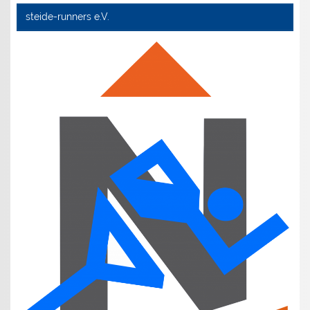
steide-runners e.V.