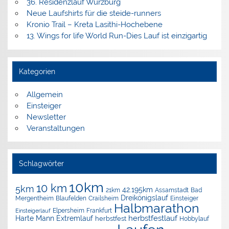
36. Residenzlauf Würzburg
Neue Laufshirts für die steide-runners
Kronio Trail – Kreta Lasithi-Hochebene
13. Wings for life World Run-Dies Lauf ist einzigartig
Kategorien
Allgemein
Einsteiger
Newsletter
Veranstaltungen
Schlagwörter
10km
10 km
5km
42.195km
Assamstadt
Bad
21km
Dreikönigslauf
Mergentheim
Blaufelden
Crailsheim
Einsteiger
Halbmarathon
Elpersheim
Frankfurt
Einsteigerlauf
herbstfestlauf
Harte Mann Extremlauf
herbstfest
Hobbylauf