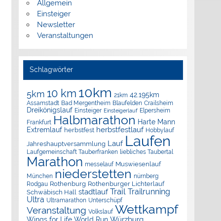
Allgemein
Einsteiger
Newsletter
Veranstaltungen
Schlagwörter
10km
10 km
5km
42.195km
21km
Assamstadt
Bad Mergentheim
Blaufelden
Crailsheim
Dreikönigslauf
Elpersheim
Einsteiger
Einsteigerlauf
Halbmarathon
Harte Mann
Frankfurt
herbstfestlauf
Extremlauf
herbstfest
Hobbylauf
Laufen
Lauf
Jahreshauptversammlung
Laufgemeinschaft Tauberfranken
liebliches Taubertal
Marathon
Muswiesenlauf
messelauf
niederstetten
München
nürnberg
Rothenburg
Rothenburger Lichterlauf
Rodgau
Trail
Trailrunning
stadtlauf
Schwäbisch Hall
Ultra
Ultramarathon
Unterschüpf
Wettkampf
Veranstaltung
Volkslauf
Würzburg
Wings for Life World Run