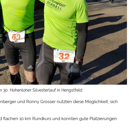
 30. Hohenloher Silvesterlauf in Hengstfeld
enberger und Ronny Grosser nutzten diese Möglichkeit, sich
nd flachen 10 km Rundkurs und konnten gute Platzierungen