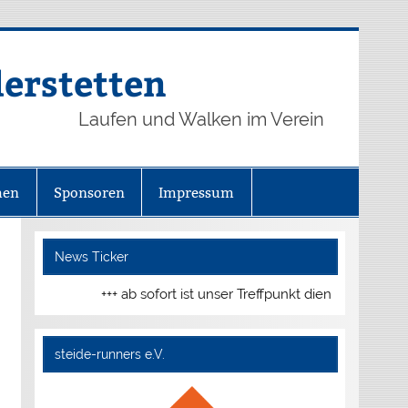
derstetten
Laufen und Walken im Verein
hen
Sponsoren
Impressum
News Ticker
+++ ab sofort ist unser Treffpunkt dienstags und donner
steide-runners e.V.