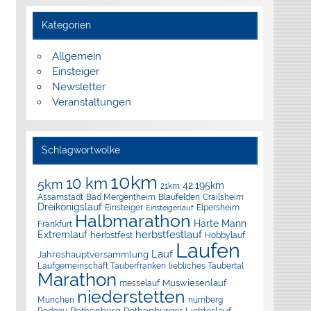
Kategorien
Allgemein
Einsteiger
Newsletter
Veranstaltungen
Schlagwortwolke
10km
10 km
5km
42.195km
21km
Assamstadt
Bad Mergentheim
Blaufelden
Crailsheim
Dreikönigslauf
Elpersheim
Einsteiger
Einsteigerlauf
Halbmarathon
Harte Mann
Frankfurt
herbstfestlauf
Extremlauf
herbstfest
Hobbylauf
Laufen
Lauf
Jahreshauptversammlung
Laufgemeinschaft Tauberfranken
liebliches Taubertal
Marathon
Muswiesenlauf
messelauf
niederstetten
München
nürnberg
Rothenburg
Rothenburger Lichterlauf