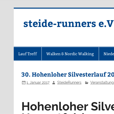
Zum
Inhalt
springen
steide-runners e.V
Lauf Treff
Walken & Nordic Walking
Niede
30. Hohenloher Silvesterlauf 2
1. Januar 2017
SteideRunners
Veranstaltun
Hohenloher Silve