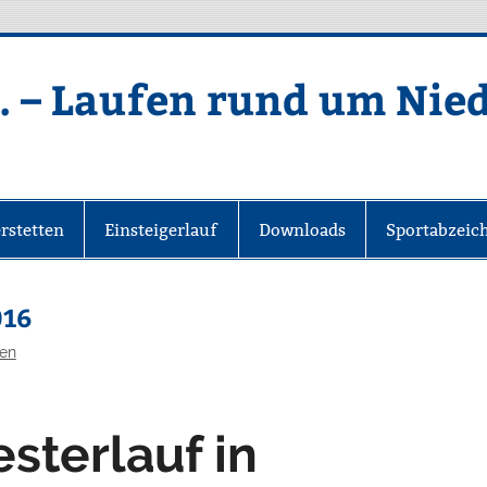
. – Laufen rund um Nie
rstetten
Einsteigerlauf
Downloads
Sportabzeic
016
gen
sterlauf in