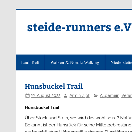
Zum
Inhalt
springen
steide-runners e.V
Lauf Treff
Walken & Nordic Walking
Niederstett
Hunsbuckel Trail
22. August 2022
Armin Zipf
Allgemein
,
Veran
Hunsbuckel Trail
Über Stock und Stein, wo wird das wohl sein…? Natür
Bekannt ist der Hunsrück für seine Mittelgebirgslands