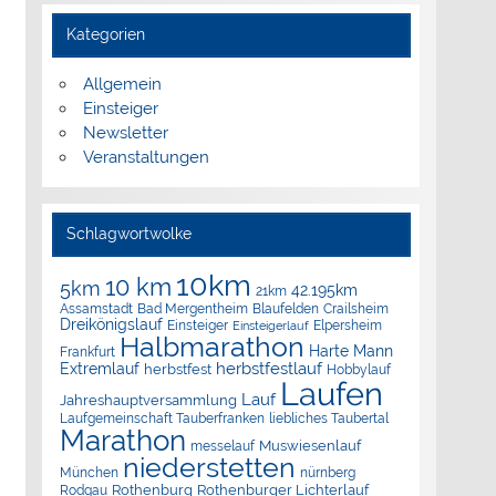
Kategorien
Allgemein
Einsteiger
Newsletter
Veranstaltungen
Schlagwortwolke
10km
10 km
5km
42.195km
21km
Assamstadt
Bad Mergentheim
Blaufelden
Crailsheim
Dreikönigslauf
Elpersheim
Einsteiger
Einsteigerlauf
Halbmarathon
Harte Mann
Frankfurt
herbstfestlauf
Extremlauf
herbstfest
Hobbylauf
Laufen
Lauf
Jahreshauptversammlung
Laufgemeinschaft Tauberfranken
liebliches Taubertal
Marathon
Muswiesenlauf
messelauf
niederstetten
München
nürnberg
Rothenburg
Rothenburger Lichterlauf
Rodgau