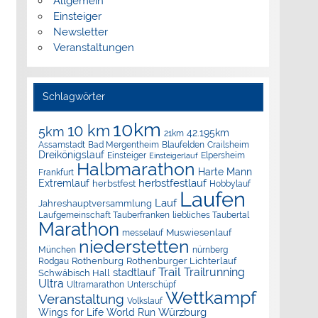
Allgemein
Einsteiger
Newsletter
Veranstaltungen
Schlagwörter
10km
10 km
5km
42.195km
21km
Assamstadt
Bad Mergentheim
Blaufelden
Crailsheim
Dreikönigslauf
Elpersheim
Einsteiger
Einsteigerlauf
Halbmarathon
Harte Mann
Frankfurt
herbstfestlauf
Extremlauf
herbstfest
Hobbylauf
Laufen
Lauf
Jahreshauptversammlung
Laufgemeinschaft Tauberfranken
liebliches Taubertal
Marathon
Muswiesenlauf
messelauf
niederstetten
München
nürnberg
Rothenburg
Rothenburger Lichterlauf
Rodgau
Trail
Trailrunning
stadtlauf
Schwäbisch Hall
Ultra
Ultramarathon
Unterschüpf
Wettkampf
Veranstaltung
Volkslauf
Würzburg
Wings for Life World Run