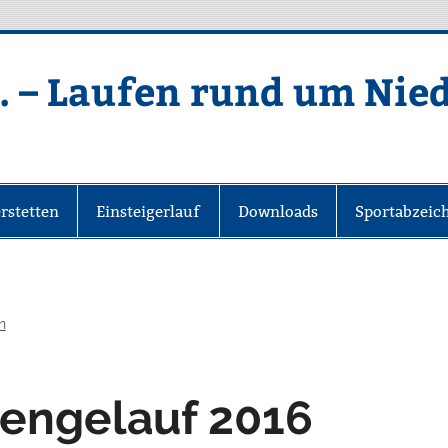
. – Laufen rund um Nie
rstetten
Einsteigerlauf
Downloads
Sportabzeic
n
lengelauf 2016