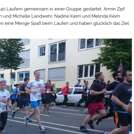
 40 Läufern gemeinsam in einer Gruppe gestartet. Armin Zipf
 an und Michelle Landwehr, Nadine Keim und Melinda Keim
en eine Menge Spaß beim Laufen und haben glücklich das Ziel