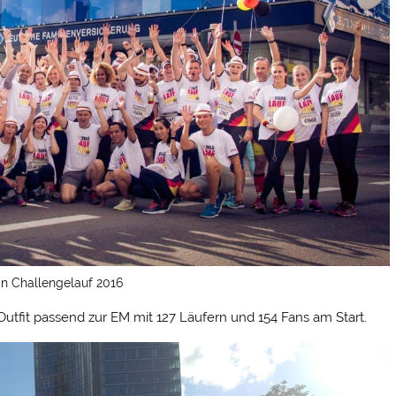
an Challengelauf 2016
tfit passend zur EM mit 127 Läufern und 154 Fans am Start.