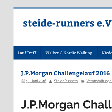
Zum
Inhalt
springen
steide-runners e.V
Lauf Treff
Walken & Nordic Walking
Niede
J.P.Morgan Challengelauf 2016
15. Juni 2016
SteideRunners
Veranstaltunge
J.P.Morgan Chal