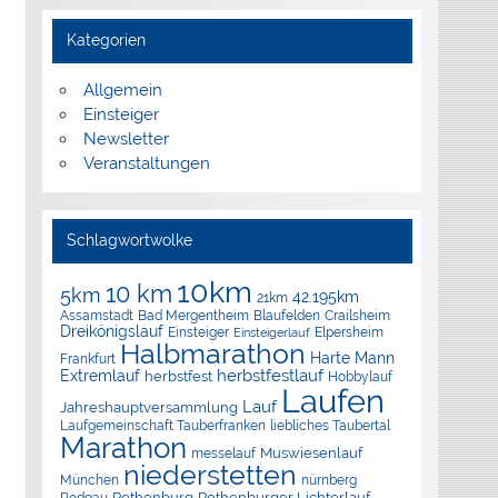
Kategorien
Allgemein
Einsteiger
Newsletter
Veranstaltungen
Schlagwortwolke
10km
10 km
5km
42.195km
21km
Assamstadt
Bad Mergentheim
Blaufelden
Crailsheim
Dreikönigslauf
Elpersheim
Einsteiger
Einsteigerlauf
Halbmarathon
Harte Mann
Frankfurt
herbstfestlauf
Extremlauf
herbstfest
Hobbylauf
Laufen
Lauf
Jahreshauptversammlung
Laufgemeinschaft Tauberfranken
liebliches Taubertal
Marathon
Muswiesenlauf
messelauf
niederstetten
München
nürnberg
Rothenburg
Rothenburger Lichterlauf