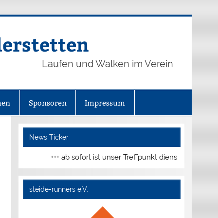
derstetten
Laufen und Walken im Verein
hen
Sponsoren
Impressum
News Ticker
+++ ab sofort ist unser Treffpunkt dienstags und donnerstag
steide-runners e.V.