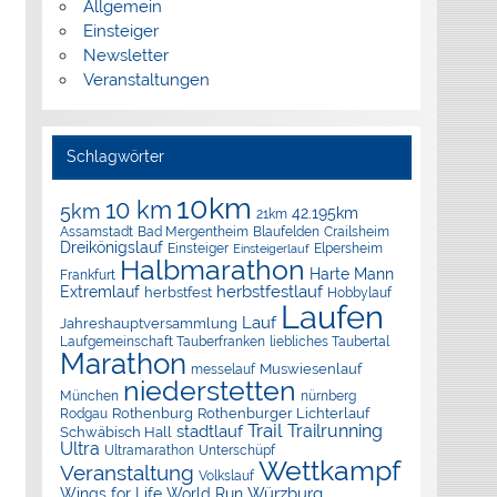
Allgemein
Einsteiger
Newsletter
Veranstaltungen
Schlagwörter
10km
10 km
5km
42.195km
21km
Assamstadt
Bad Mergentheim
Blaufelden
Crailsheim
Dreikönigslauf
Elpersheim
Einsteiger
Einsteigerlauf
Halbmarathon
Harte Mann
Frankfurt
herbstfestlauf
Extremlauf
herbstfest
Hobbylauf
Laufen
Lauf
Jahreshauptversammlung
Laufgemeinschaft Tauberfranken
liebliches Taubertal
Marathon
Muswiesenlauf
messelauf
niederstetten
München
nürnberg
Rothenburg
Rothenburger Lichterlauf
Rodgau
Trail
Trailrunning
stadtlauf
Schwäbisch Hall
Ultra
Ultramarathon
Unterschüpf
Wettkampf
Veranstaltung
Volkslauf
Würzburg
Wings for Life World Run