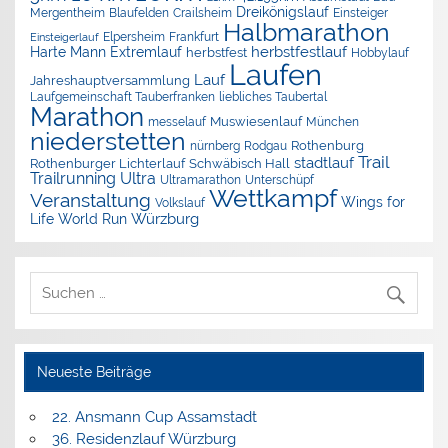
Dreikönigslauf
Mergentheim
Blaufelden
Crailsheim
Einsteiger
Halbmarathon
Elpersheim
Frankfurt
Einsteigerlauf
herbstfestlauf
Harte Mann Extremlauf
herbstfest
Hobbylauf
Laufen
Lauf
Jahreshauptversammlung
Laufgemeinschaft Tauberfranken
liebliches Taubertal
Marathon
Muswiesenlauf
München
messelauf
niederstetten
nürnberg
Rothenburg
Rodgau
Trail
stadtlauf
Rothenburger Lichterlauf
Schwäbisch Hall
Trailrunning
Ultra
Ultramarathon
Unterschüpf
Wettkampf
Veranstaltung
Wings for
Volkslauf
Würzburg
Life World Run
Neueste Beiträge
22. Ansmann Cup Assamstadt
36. Residenzlauf Würzburg