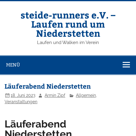
Zum
Inhalt
springen
steide-runners e.V. –
Laufen rund um
Niederstetten
Laufen und Walken im Verein
MENÜ
Läuferabend Niederstetten
18. Juni 2023
Armin Zipf
Allgemein
,
Veranstaltungen
Läuferabend
Niederstetten