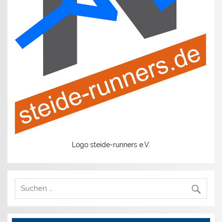
Logo steide-runners e.V.