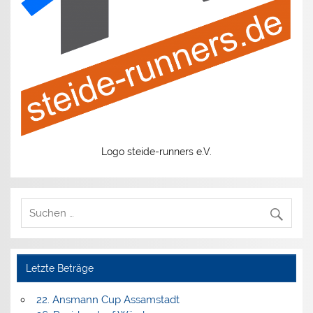
Logo steide-runners e.V.
Letzte Beträge
22. Ansmann Cup Assamstadt