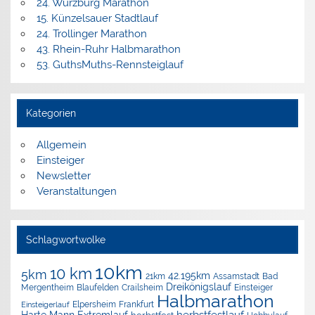
24. Würzburg Marathon
15. Künzelsauer Stadtlauf
24. Trollinger Marathon
43. Rhein-Ruhr Halbmarathon
53. GuthsMuths-Rennsteiglauf
Kategorien
Allgemein
Einsteiger
Newsletter
Veranstaltungen
Schlagwortwolke
10km
10 km
5km
42.195km
Assamstadt
Bad
21km
Dreikönigslauf
Mergentheim
Blaufelden
Crailsheim
Einsteiger
Halbmarathon
Elpersheim
Frankfurt
Einsteigerlauf
herbstfestlauf
Harte Mann Extremlauf