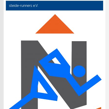
steide-runners e.V.