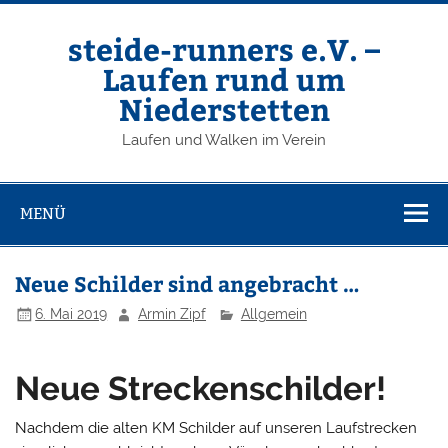
Zum
Inhalt
springen
steide-runners e.V. –
Laufen rund um
Niederstetten
Laufen und Walken im Verein
MENÜ
Neue Schilder sind angebracht …
6. Mai 2019
Armin Zipf
Allgemein
Neue Streckenschilder!
Nachdem die alten KM Schilder auf unseren Laufstrecken