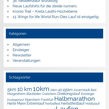
36. Residenzlauf Würzburg
Neue Laufshirts für die steide-runners
Kronio Trail – Kreta Lasithi-Hochebene
13. Wings for life World Run-Dies Lauf ist einzigartig
Kategorien
Allgemein
Einsteiger
Newsletter
Veranstaltungen
Schlagwörter
10km
10 km
5km
42.195km
Assamstadt
Bad
21km
Dreikönigslauf
Mergentheim
Blaufelden
Crailsheim
Einsteiger
Halbmarathon
Elpersheim
Frankfurt
Einsteigerlauf
herbstfestlauf
Harte Mann Extremlauf
herbstfest
Hobbylauf
Laufen