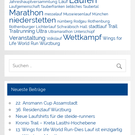
Lauf
Jahreshauptversammlung
Laufgemeinschaft Tauberfranken
liebliches Taubertal
Marathon
Muswiesenlauf
München
messelauf
niederstetten
nürnberg
Rothenburg
Rodgau
Trail
stadtlauf
Rothenburger Lichterlauf
Schwäbisch Hall
Trailrunning
Ultra
Ultramarathon
Unterschüpf
Wettkampf
Veranstaltung
Wings for
Volkslauf
Würzburg
Life World Run
Neueste Beiträge
22. Ansmann Cup Assamstadt
36. Residenzlauf Würzburg
Neue Laufshirts für die steide-runners
Kronio Trail – Kreta Lasithi-Hochebene
13. Wings for life World Run-Dies Lauf ist einzigartig