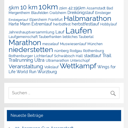
10km
10 km
5km
42.195km
Assamstadt
Bad
21km
Dreikönigslauf
Mergentheim
Blaufelden
Crailsheim
Einsteiger
Halbmarathon
Elpersheim
Frankfurt
Einsteigerlauf
herbstfestlauf
Harte Mann Extremlauf
herbstfest
Hobbylauf
Laufen
Lauf
Jahreshauptversammlung
Laufgemeinschaft Tauberfranken
liebliches Taubertal
Marathon
Muswiesenlauf
München
messelauf
niederstetten
nürnberg
Rothenburg
Rodgau
Trail
stadtlauf
Rothenburger Lichterlauf
Schwäbisch Hall
Trailrunning
Ultra
Ultramarathon
Unterschüpf
Wettkampf
Veranstaltung
Wings for
Volkslauf
Würzburg
Life World Run
Neueste Beiträge