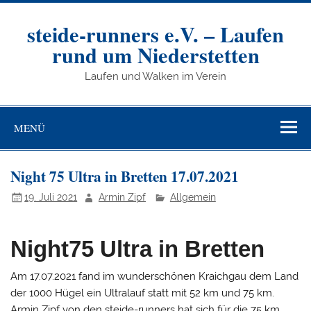
Zum
Inhalt
springen
steide-runners e.V. – Laufen
rund um Niederstetten
Laufen und Walken im Verein
MENÜ
Night 75 Ultra in Bretten 17.07.2021
19. Juli 2021
Armin Zipf
Allgemein
Night75 Ultra in Bretten
Am 17.07.2021 fand im wunderschönen Kraichgau dem Land
der 1000 Hügel ein Ultralauf statt mit 52 km und 75 km.
Armin Zipf von den steide-runners hat sich für die 75 km