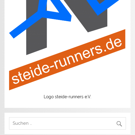
Logo steide-runners e.V.