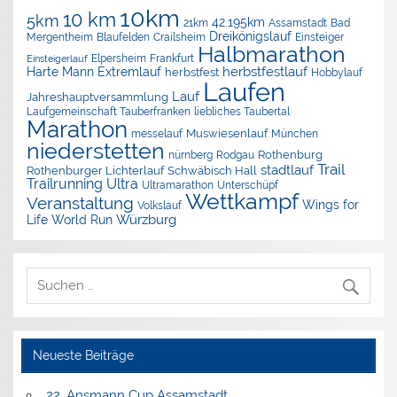
10km
10 km
5km
42.195km
Assamstadt
Bad
21km
Dreikönigslauf
Mergentheim
Blaufelden
Crailsheim
Einsteiger
Halbmarathon
Elpersheim
Frankfurt
Einsteigerlauf
herbstfestlauf
Harte Mann Extremlauf
herbstfest
Hobbylauf
Laufen
Lauf
Jahreshauptversammlung
Laufgemeinschaft Tauberfranken
liebliches Taubertal
Marathon
Muswiesenlauf
München
messelauf
niederstetten
nürnberg
Rothenburg
Rodgau
Trail
stadtlauf
Rothenburger Lichterlauf
Schwäbisch Hall
Trailrunning
Ultra
Ultramarathon
Unterschüpf
Wettkampf
Veranstaltung
Wings for
Volkslauf
Würzburg
Life World Run
Neueste Beiträge
22. Ansmann Cup Assamstadt