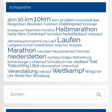
Schlagwörter
10km
10 km
5km
42.195km
Assamstadt
Bad
21km
Dreikönigslauf
Mergentheim
Blaufelden
Crailsheim
Einsteiger
Halbmarathon
Elpersheim
Frankfurt
Einsteigerlauf
herbstfestlauf
Harte Mann Extremlauf
herbstfest
Hobbylauf
Laufen
Lauf
Jahreshauptversammlung
Laufgemeinschaft Tauberfranken
liebliches Taubertal
Marathon
Muswiesenlauf
München
messelauf
niederstetten
nürnberg
Rothenburg
Rodgau
Trail
stadtlauf
Rothenburger Lichterlauf
Schwäbisch Hall
Trailrunning
Ultra
Ultramarathon
Unterschüpf
Wettkampf
Veranstaltung
Wings for
Volkslauf
Würzburg
Life World Run