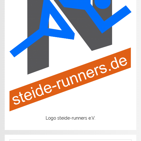
Logo steide-runners e.V.