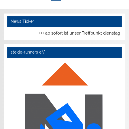
News Ticker
+++ ab sofort ist unser Treffpunkt dienstags u
steide-runners e.V.