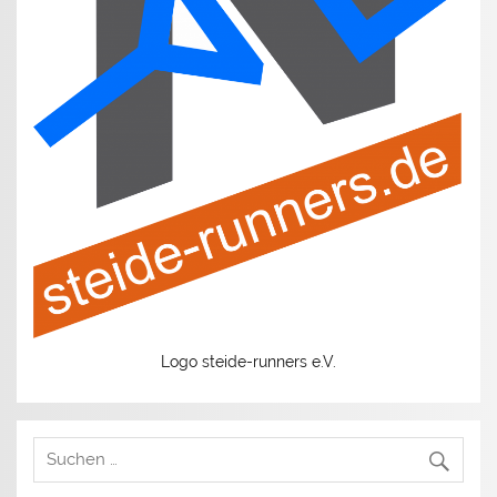
Logo steide-runners e.V.