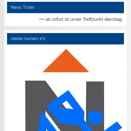
News Ticker
+++ ab sofort ist unser Treffpunkt dienstags u
steide-runners e.V.