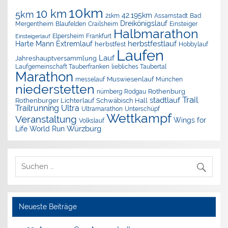
10km
10 km
5km
42.195km
Assamstadt
Bad
21km
Dreikönigslauf
Mergentheim
Blaufelden
Crailsheim
Einsteiger
Halbmarathon
Elpersheim
Frankfurt
Einsteigerlauf
herbstfestlauf
Harte Mann Extremlauf
herbstfest
Hobbylauf
Laufen
Lauf
Jahreshauptversammlung
Laufgemeinschaft Tauberfranken
liebliches Taubertal
Marathon
Muswiesenlauf
München
messelauf
niederstetten
nürnberg
Rothenburg
Rodgau
Trail
stadtlauf
Rothenburger Lichterlauf
Schwäbisch Hall
Trailrunning
Ultra
Ultramarathon
Unterschüpf
Wettkampf
Veranstaltung
Wings for
Volkslauf
Würzburg
Life World Run
Neueste Beiträge