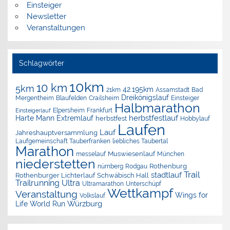
Einsteiger
Newsletter
Veranstaltungen
Schlagwörter
10km
10 km
5km
42.195km
Assamstadt
Bad
21km
Dreikönigslauf
Mergentheim
Blaufelden
Crailsheim
Einsteiger
Halbmarathon
Elpersheim
Frankfurt
Einsteigerlauf
herbstfestlauf
Harte Mann Extremlauf
herbstfest
Hobbylauf
Laufen
Lauf
Jahreshauptversammlung
Laufgemeinschaft Tauberfranken
liebliches Taubertal
Marathon
Muswiesenlauf
München
messelauf
niederstetten
nürnberg
Rothenburg
Rodgau
Trail
stadtlauf
Rothenburger Lichterlauf
Schwäbisch Hall
Trailrunning
Ultra
Ultramarathon
Unterschüpf
Wettkampf
Veranstaltung
Wings for
Volkslauf
Würzburg
Life World Run