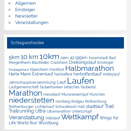
Allgemein
Einsteiger
Newsletter
Veranstaltungen
Schlagwortwolke
10km
10 km
5km
42.195km
Assamstadt
Bad
21km
Dreikönigslauf
Mergentheim
Blaufelden
Crailsheim
Einsteiger
Halbmarathon
Elpersheim
Frankfurt
Einsteigerlauf
herbstfestlauf
Harte Mann Extremlauf
herbstfest
Hobbylauf
Laufen
Lauf
Jahreshauptversammlung
Laufgemeinschaft Tauberfranken
liebliches Taubertal
Marathon
Muswiesenlauf
München
messelauf
niederstetten
nürnberg
Rothenburg
Rodgau
Trail
stadtlauf
Rothenburger Lichterlauf
Schwäbisch Hall
Trailrunning
Ultra
Ultramarathon
Unterschüpf
Wettkampf
Veranstaltung
Wings for
Volkslauf
Würzburg
Life World Run