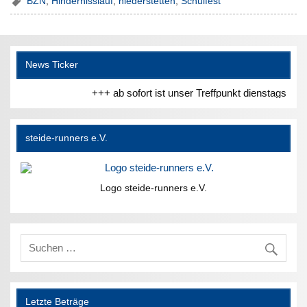
BZN
,
Hindernisslauf
,
niederstetten
,
Schulfest
News Ticker
+++ ab sofort ist unser Treffpunkt dienstags un
steide-runners e.V.
Logo steide-runners e.V.
Letzte Beträge