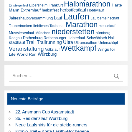
Halbmarathon
Harte
Elpersheim
Frankfurt
Einsteigerlauf
herbstfestlauf
Mann Extremlauf
herbstfest
Hobbylauf
Laufen
Lauf
Jahreshauptversammlung
Laufgemeinschaft
Marathon
Tauberfranken
liebliches Taubertal
messelauf
niederstetten
Muswiesenlauf
München
nürnberg
Rothenburg
Rothenburger Lichterlauf
Schwäbisch Hall
Rodgau
Trail
Trailrunning
Ultra
stadtlauf
Ultramarathon
Unterschüpf
Wettkampf
Veranstaltung
Wings for
Volkslauf
Würzburg
Life World Run
Neueste Beiträge
22. Ansmann Cup Assamstadt
36. Residenzlauf Würzburg
Neue Laufshirts für die steide-runners
Kronio Trail – Kreta Lasithi-Hochebene