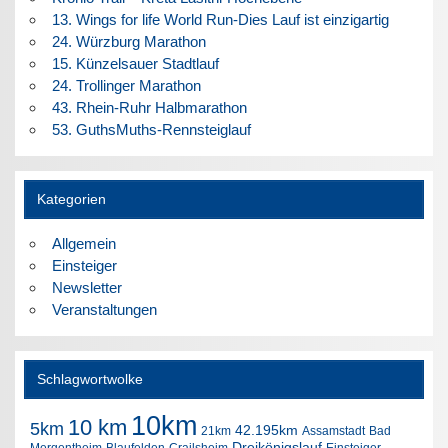
13. Wings for life World Run-Dies Lauf ist einzigartig
24. Würzburg Marathon
15. Künzelsauer Stadtlauf
24. Trollinger Marathon
43. Rhein-Ruhr Halbmarathon
53. GuthsMuths-Rennsteiglauf
Kategorien
Allgemein
Einsteiger
Newsletter
Veranstaltungen
Schlagwortwolke
10km
10 km
5km
42.195km
21km
Assamstadt
Bad
Dreikönigslauf
Mergentheim
Blaufelden
Crailsheim
Einsteiger