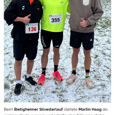
Beim
Bietigheimer Silvesterlauf
startete
Martin Haag
als