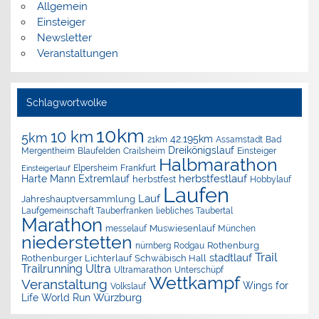
Allgemein
Einsteiger
Newsletter
Veranstaltungen
Schlagwortwolke
10km
10 km
5km
42.195km
Assamstadt
Bad
21km
Dreikönigslauf
Mergentheim
Blaufelden
Crailsheim
Einsteiger
Halbmarathon
Elpersheim
Frankfurt
Einsteigerlauf
herbstfestlauf
Harte Mann Extremlauf
herbstfest
Hobbylauf
Laufen
Lauf
Jahreshauptversammlung
Laufgemeinschaft Tauberfranken
liebliches Taubertal
Marathon
Muswiesenlauf
München
messelauf
niederstetten
nürnberg
Rothenburg
Rodgau
Trail
stadtlauf
Rothenburger Lichterlauf
Schwäbisch Hall
Trailrunning
Ultra
Ultramarathon
Unterschüpf
Wettkampf
Veranstaltung
Wings for
Volkslauf
Würzburg
Life World Run