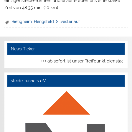
einziger steide-runners und erzielte ebenfalls eine starke
Zeit von 48:35 min. (10 km)
Bietigheim
,
Hengsfeld
,
Silvesterlauf
News Ticker
+++ ab sofort ist unser Treffpunkt dienstags u
steide-runners e.V.