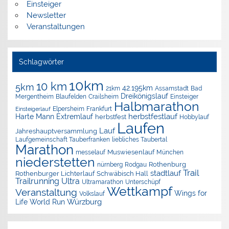
Einsteiger
Newsletter
Veranstaltungen
Schlagwörter
10km
10 km
5km
42.195km
Assamstadt
Bad
21km
Dreikönigslauf
Mergentheim
Blaufelden
Crailsheim
Einsteiger
Halbmarathon
Elpersheim
Frankfurt
Einsteigerlauf
herbstfestlauf
Harte Mann Extremlauf
herbstfest
Hobbylauf
Laufen
Lauf
Jahreshauptversammlung
Laufgemeinschaft Tauberfranken
liebliches Taubertal
Marathon
Muswiesenlauf
München
messelauf
niederstetten
nürnberg
Rothenburg
Rodgau
Trail
stadtlauf
Rothenburger Lichterlauf
Schwäbisch Hall
Trailrunning
Ultra
Ultramarathon
Unterschüpf
Wettkampf
Veranstaltung
Wings for
Volkslauf
Würzburg
Life World Run