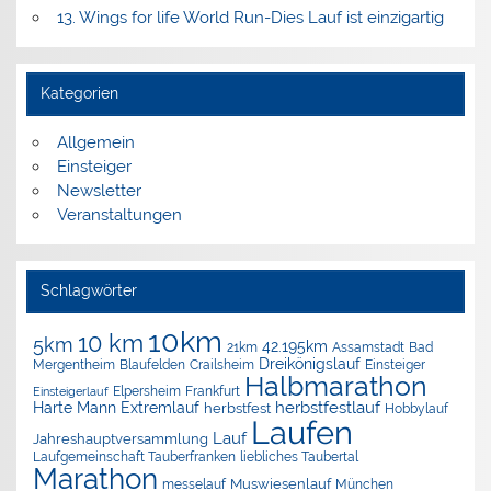
13. Wings for life World Run-Dies Lauf ist einzigartig
Kategorien
Allgemein
Einsteiger
Newsletter
Veranstaltungen
Schlagwörter
10km
10 km
5km
42.195km
Assamstadt
Bad
21km
Dreikönigslauf
Mergentheim
Blaufelden
Crailsheim
Einsteiger
Halbmarathon
Elpersheim
Frankfurt
Einsteigerlauf
herbstfestlauf
Harte Mann Extremlauf
herbstfest
Hobbylauf
Laufen
Lauf
Jahreshauptversammlung
Laufgemeinschaft Tauberfranken
liebliches Taubertal
Marathon
Muswiesenlauf
München
messelauf