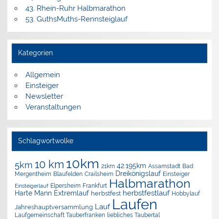
43. Rhein-Ruhr Halbmarathon
53. GuthsMuths-Rennsteiglauf
Kategorien
Allgemein
Einsteiger
Newsletter
Veranstaltungen
Schlagwortwolke
10km
10 km
5km
42.195km
Assamstadt
Bad
21km
Dreikönigslauf
Mergentheim
Blaufelden
Crailsheim
Einsteiger
Halbmarathon
Elpersheim
Frankfurt
Einsteigerlauf
herbstfestlauf
Harte Mann Extremlauf
herbstfest
Hobbylauf
Laufen
Lauf
Jahreshauptversammlung
Laufgemeinschaft Tauberfranken
liebliches Taubertal