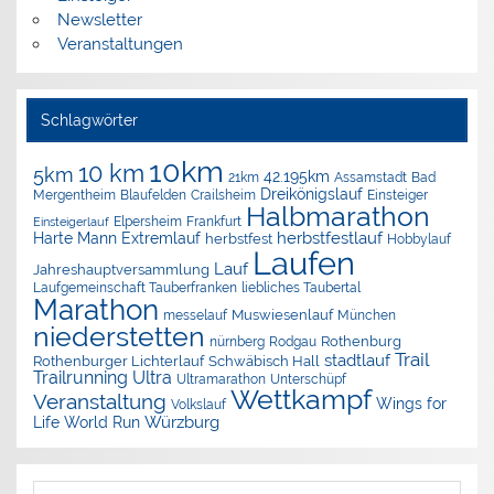
Newsletter
Veranstaltungen
Schlagwörter
10km
10 km
5km
42.195km
Assamstadt
Bad
21km
Dreikönigslauf
Mergentheim
Blaufelden
Crailsheim
Einsteiger
Halbmarathon
Elpersheim
Frankfurt
Einsteigerlauf
herbstfestlauf
Harte Mann Extremlauf
herbstfest
Hobbylauf
Laufen
Lauf
Jahreshauptversammlung
Laufgemeinschaft Tauberfranken
liebliches Taubertal
Marathon
Muswiesenlauf
München
messelauf
niederstetten
nürnberg
Rothenburg
Rodgau
Trail
stadtlauf
Rothenburger Lichterlauf
Schwäbisch Hall
Trailrunning
Ultra
Ultramarathon
Unterschüpf
Wettkampf
Veranstaltung
Wings for
Volkslauf
Würzburg
Life World Run