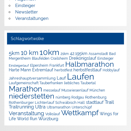
Einsteiger
Newsletter
Veranstaltungen
Schlagwortwolke
10km
10 km
5km
42.195km
Assamstadt
Bad
21km
Dreikönigslauf
Mergentheim
Blaufelden
Crailsheim
Einsteiger
Halbmarathon
Elpersheim
Frankfurt
Einsteigerlauf
herbstfestlauf
Harte Mann Extremlauf
herbstfest
Hobbylauf
Laufen
Lauf
Jahreshauptversammlung
Laufgemeinschaft Tauberfranken
liebliches Taubertal
Marathon
Muswiesenlauf
München
messelauf
niederstetten
nürnberg
Rothenburg
Rodgau
Trail
stadtlauf
Rothenburger Lichterlauf
Schwäbisch Hall
Trailrunning
Ultra
Ultramarathon
Unterschüpf
Wettkampf
Veranstaltung
Wings for
Volkslauf
Würzburg
Life World Run