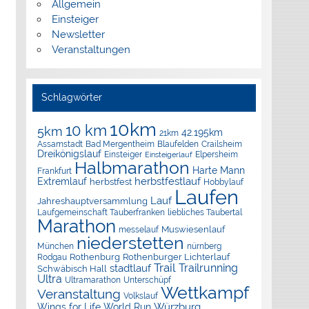
Allgemein
Einsteiger
Newsletter
Veranstaltungen
Schlagwörter
10km
10 km
5km
42.195km
21km
Assamstadt
Bad Mergentheim
Blaufelden
Crailsheim
Dreikönigslauf
Elpersheim
Einsteiger
Einsteigerlauf
Halbmarathon
Harte Mann
Frankfurt
herbstfestlauf
Extremlauf
herbstfest
Hobbylauf
Laufen
Lauf
Jahreshauptversammlung
Laufgemeinschaft Tauberfranken
liebliches Taubertal
Marathon
Muswiesenlauf
messelauf
niederstetten
München
nürnberg
Rothenburg
Rothenburger Lichterlauf
Rodgau
Trail
Trailrunning
stadtlauf
Schwäbisch Hall
Ultra
Ultramarathon
Unterschüpf
Wettkampf
Veranstaltung
Volkslauf
Würzburg
Wings for Life World Run