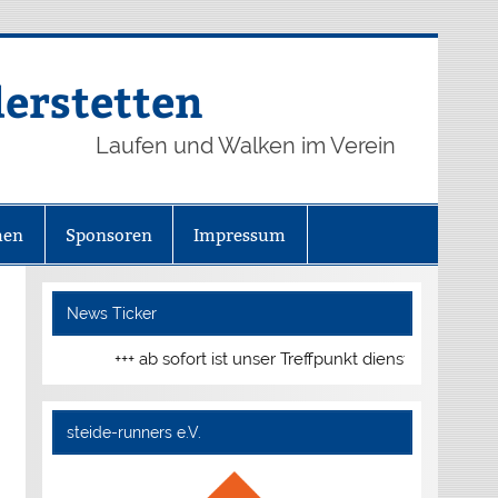
derstetten
Laufen und Walken im Verein
hen
Sponsoren
Impressum
News Ticker
+++ ab sofort ist unser Treffpunkt dienstags und don
steide-runners e.V.