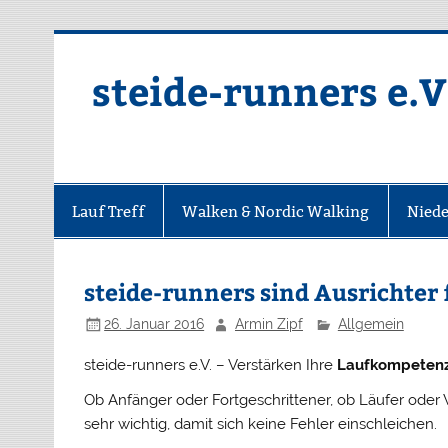
Zum
Inhalt
springen
steide-runners e.V
Lauf Treff
Walken & Nordic Walking
Niede
steide-runners sind Ausrichter
26. Januar 2016
Armin Zipf
Allgemein
steide-runners e.V. – Verstärken Ihre
Laufkompeten
Ob Anfänger oder Fortgeschrittener, ob Läufer oder 
sehr wichtig, damit sich keine Fehler einschleichen.