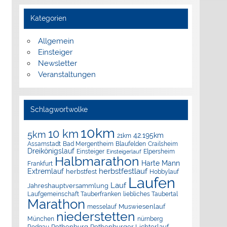
Kategorien
Allgemein
Einsteiger
Newsletter
Veranstaltungen
Schlagwortwolke
10km
10 km
5km
42.195km
21km
Assamstadt
Bad Mergentheim
Blaufelden
Crailsheim
Dreikönigslauf
Elpersheim
Einsteiger
Einsteigerlauf
Halbmarathon
Harte Mann
Frankfurt
herbstfestlauf
Extremlauf
herbstfest
Hobbylauf
Laufen
Lauf
Jahreshauptversammlung
Laufgemeinschaft Tauberfranken
liebliches Taubertal
Marathon
Muswiesenlauf
messelauf
niederstetten
München
nürnberg
Rothenburg
Rothenburger Lichterlauf