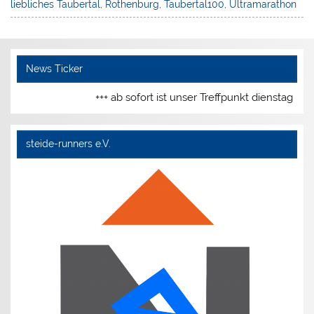
liebliches Taubertal
,
Rothenburg
,
Taubertal100
,
Ultramarathon
News Ticker
+++ ab sofort ist unser Treffpunkt dienstags u
steide-runners e.V.