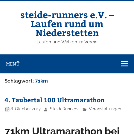
Zum
Inhalt
springen
steide-runners e.V. –
Laufen rund um
Niederstetten
Laufen und Walken im Verein
MENÜ
Schlagwort:
71km
4. Taubertal 100 Ultramarathon
8. Oktober 2017
SteideRunners
Veranstaltungen
71km Ultramarathon bei