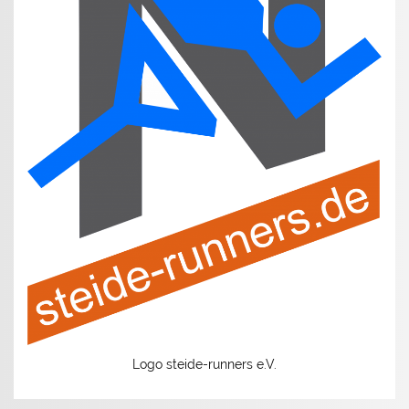
Logo steide-runners e.V.