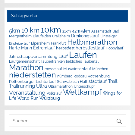
Schlagwörter
10km
10 km
5km
42.195km
Assamstadt
Bad
21km
Dreikönigslauf
Mergentheim
Blaufelden
Crailsheim
Einsteiger
Halbmarathon
Elpersheim
Frankfurt
Einsteigerlauf
herbstfestlauf
Harte Mann Extremlauf
herbstfest
Hobbylauf
Laufen
Lauf
Jahreshauptversammlung
Laufgemeinschaft Tauberfranken
liebliches Taubertal
Marathon
Muswiesenlauf
München
messelauf
niederstetten
nürnberg
Rothenburg
Rodgau
Trail
stadtlauf
Rothenburger Lichterlauf
Schwäbisch Hall
Trailrunning
Ultra
Ultramarathon
Unterschüpf
Wettkampf
Veranstaltung
Wings for
Volkslauf
Würzburg
Life World Run