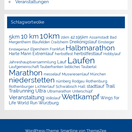
Veranstaltungen
Schlagwortwolke
10km
10 km
5km
42.195km
Assamstadt
Bad
21km
Dreikönigslauf
Mergentheim
Blaufelden
Crailsheim
Einsteiger
Halbmarathon
Elpersheim
Frankfurt
Einsteigerlauf
herbstfestlauf
Harte Mann Extremlauf
herbstfest
Hobbylauf
Laufen
Lauf
Jahreshauptversammlung
Laufgemeinschaft Tauberfranken
liebliches Taubertal
Marathon
Muswiesenlauf
München
messelauf
niederstetten
nürnberg
Rothenburg
Rodgau
Trail
stadtlauf
Rothenburger Lichterlauf
Schwäbisch Hall
Trailrunning
Ultra
Ultramarathon
Unterschüpf
Wettkampf
Veranstaltung
Wings for
Volkslauf
Würzburg
Life World Run
WordPress-Theme: Smartline von ThemeZee.