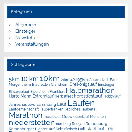
Kategorien
Allgemein
Einsteiger
Newsletter
Veranstaltungen
Schlagwörter
10km
10 km
5km
42.195km
Assamstadt
Bad
21km
Dreikönigslauf
Mergentheim
Blaufelden
Crailsheim
Einsteiger
Halbmarathon
Elpersheim
Frankfurt
Einsteigerlauf
herbstfestlauf
Harte Mann Extremlauf
herbstfest
Hobbylauf
Laufen
Lauf
Jahreshauptversammlung
Laufgemeinschaft Tauberfranken
liebliches Taubertal
Marathon
Muswiesenlauf
München
messelauf
niederstetten
nürnberg
Rothenburg
Rodgau
Trail
stadtlauf
Rothenburger Lichterlauf
Schwäbisch Hall