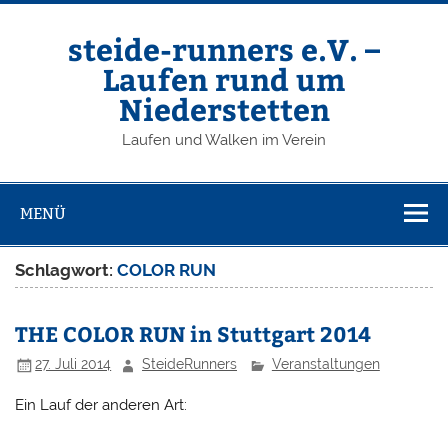
Zum
Inhalt
springen
steide-runners e.V. –
Laufen rund um
Niederstetten
Laufen und Walken im Verein
MENÜ
Schlagwort:
COLOR RUN
THE COLOR RUN in Stuttgart 2014
27. Juli 2014
SteideRunners
Veranstaltungen
Ein Lauf der anderen Art: