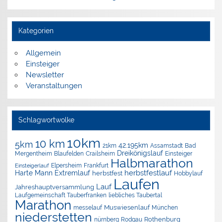
Kategorien
Allgemein
Einsteiger
Newsletter
Veranstaltungen
Schlagwortwolke
10km
10 km
5km
42.195km
Assamstadt
Bad
21km
Dreikönigslauf
Mergentheim
Blaufelden
Crailsheim
Einsteiger
Halbmarathon
Elpersheim
Frankfurt
Einsteigerlauf
herbstfestlauf
Harte Mann Extremlauf
herbstfest
Hobbylauf
Laufen
Lauf
Jahreshauptversammlung
Laufgemeinschaft Tauberfranken
liebliches Taubertal
Marathon
Muswiesenlauf
München
messelauf
niederstetten
nürnberg
Rothenburg
Rodgau