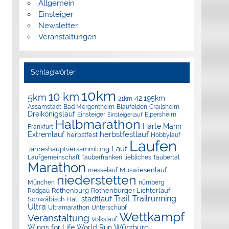
Allgemein
Einsteiger
Newsletter
Veranstaltungen
Schlagwörter
10km
10 km
5km
42.195km
21km
Assamstadt
Bad Mergentheim
Blaufelden
Crailsheim
Dreikönigslauf
Elpersheim
Einsteiger
Einsteigerlauf
Halbmarathon
Harte Mann
Frankfurt
herbstfestlauf
Extremlauf
herbstfest
Hobbylauf
Laufen
Lauf
Jahreshauptversammlung
Laufgemeinschaft Tauberfranken
liebliches Taubertal
Marathon
Muswiesenlauf
messelauf
niederstetten
München
nürnberg
Rothenburg
Rothenburger Lichterlauf
Rodgau
Trail
Trailrunning
stadtlauf
Schwäbisch Hall
Ultra
Ultramarathon
Unterschüpf
Wettkampf
Veranstaltung
Volkslauf
Würzburg
Wings for Life World Run