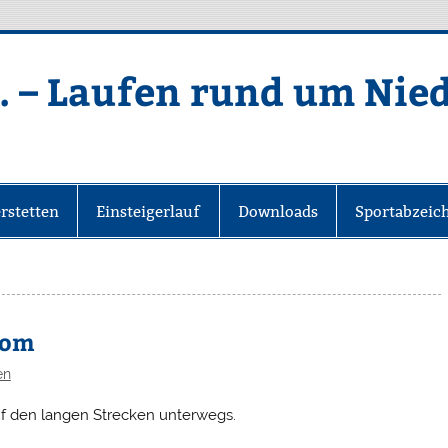
. – Laufen rund um Nie
rstetten
Einsteigerlauf
Downloads
Sportabzeic
Rom
en
uf den langen Strecken unterwegs.