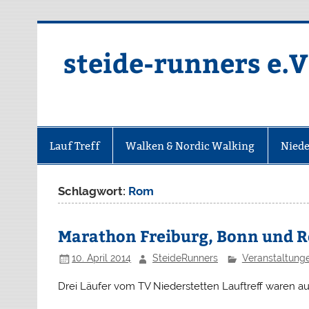
Zum
Inhalt
springen
steide-runners e.V
Lauf Treff
Walken & Nordic Walking
Niede
Schlagwort:
Rom
Marathon Freiburg, Bonn und 
10. April 2014
SteideRunners
Veranstaltung
Drei Läufer vom TV Niederstetten Lauftreff waren a