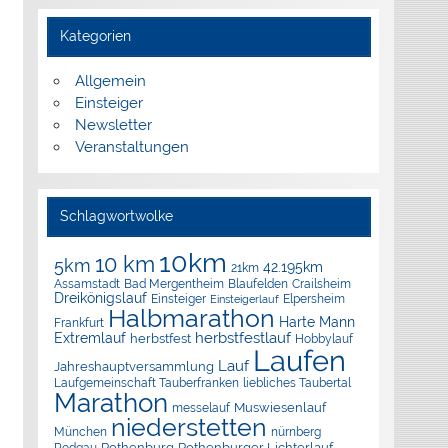
Kategorien
Allgemein
Einsteiger
Newsletter
Veranstaltungen
Schlagwortwolke
10km
10 km
5km
42.195km
21km
Assamstadt
Bad Mergentheim
Blaufelden
Crailsheim
Dreikönigslauf
Elpersheim
Einsteiger
Einsteigerlauf
Halbmarathon
Harte Mann
Frankfurt
herbstfestlauf
Extremlauf
herbstfest
Hobbylauf
Laufen
Lauf
Jahreshauptversammlung
Laufgemeinschaft Tauberfranken
liebliches Taubertal
Marathon
Muswiesenlauf
messelauf
niederstetten
München
nürnberg
Rothenburg
Rothenburger Lichterlauf