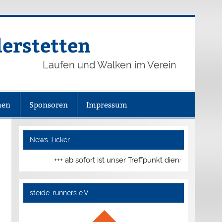
derstetten
Laufen und Walken im Verein
hen
Sponsoren
Impressum
News Ticker
+++ ab sofort ist unser Treffpunkt dienstags und do
steide-runners e.V.