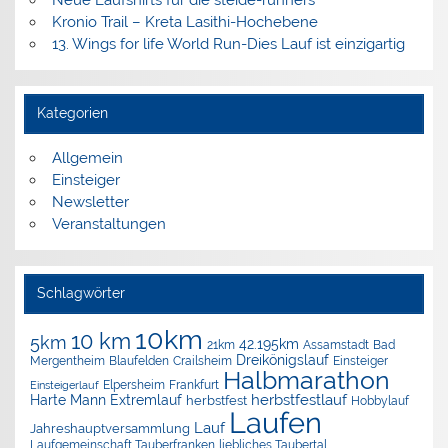
Neue Laufshirts für die steide-runners
Kronio Trail – Kreta Lasithi-Hochebene
13. Wings for life World Run-Dies Lauf ist einzigartig
Kategorien
Allgemein
Einsteiger
Newsletter
Veranstaltungen
Schlagwörter
10km
10 km
5km
42.195km
Assamstadt
Bad
21km
Dreikönigslauf
Mergentheim
Blaufelden
Crailsheim
Einsteiger
Halbmarathon
Elpersheim
Frankfurt
Einsteigerlauf
herbstfestlauf
Harte Mann Extremlauf
herbstfest
Hobbylauf
Laufen
Lauf
Jahreshauptversammlung
Laufgemeinschaft Tauberfranken
liebliches Taubertal