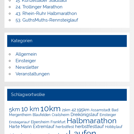
15. Künzelsauer Stadtlauf
24. Trollinger Marathon
43. Rhein-Ruhr Halbmarathon
53. GuthsMuths-Rennsteiglauf
Kategorien
Allgemein
Einsteiger
Newsletter
Veranstaltungen
Schlagwortwolke
10km
10 km
5km
42.195km
Assamstadt
Bad
21km
Dreikönigslauf
Mergentheim
Blaufelden
Crailsheim
Einsteiger
Halbmarathon
Elpersheim
Frankfurt
Einsteigerlauf
herbstfestlauf
Harte Mann Extremlauf
herbstfest
Hobbylauf
Laufen