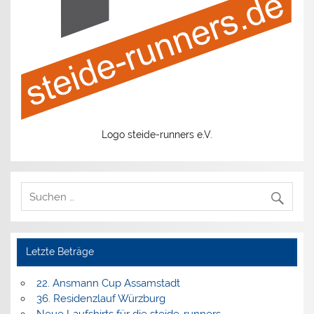
Logo steide-runners e.V.
Letzte Beträge
22. Ansmann Cup Assamstadt
36. Residenzlauf Würzburg