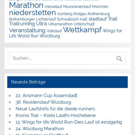
Marathon
Muswiesenlauf
München
messelauf
niederstetten
nürnberg
Rothenburg
Rodgau
Trail
stadtlauf
Rothenburger Lichterlauf
Schwäbisch Hall
Trailrunning
Ultra
Ultramarathon
Unterschüpf
Wettkampf
Veranstaltung
Wings for
Volkslauf
Würzburg
Life World Run
Neueste Beiträge
22. Ansmann Cup Assamstadt
36. Residenzlauf Würzburg
Neue Laufshirts für die steide-runners
Kronio Trail – Kreta Lasithi-Hochebene
13. Wings for life World Run-Dies Lauf ist einzigartig
24. Würzburg Marathon