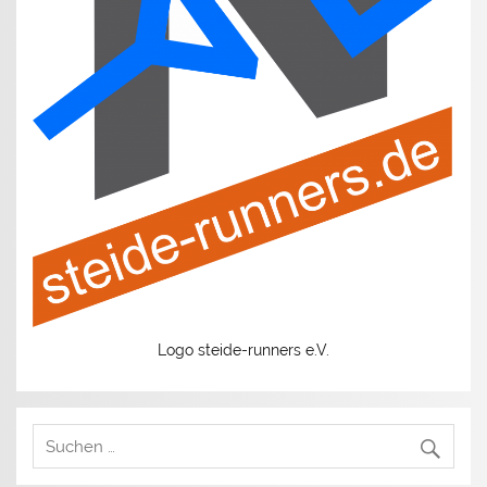
Logo steide-runners e.V.