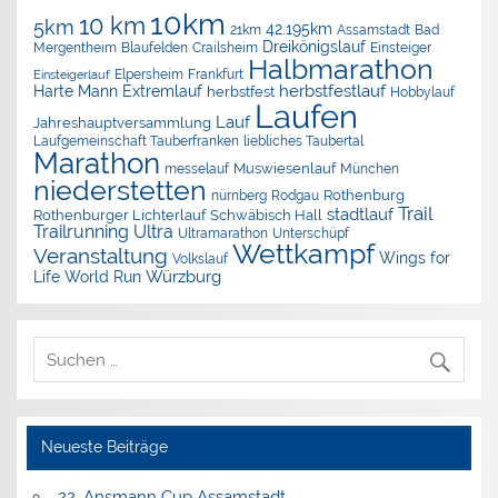
10km
10 km
5km
42.195km
Assamstadt
Bad
21km
Dreikönigslauf
Mergentheim
Blaufelden
Crailsheim
Einsteiger
Halbmarathon
Elpersheim
Frankfurt
Einsteigerlauf
herbstfestlauf
Harte Mann Extremlauf
herbstfest
Hobbylauf
Laufen
Lauf
Jahreshauptversammlung
Laufgemeinschaft Tauberfranken
liebliches Taubertal
Marathon
Muswiesenlauf
München
messelauf
niederstetten
nürnberg
Rothenburg
Rodgau
Trail
stadtlauf
Rothenburger Lichterlauf
Schwäbisch Hall
Trailrunning
Ultra
Ultramarathon
Unterschüpf
Wettkampf
Veranstaltung
Wings for
Volkslauf
Würzburg
Life World Run
Neueste Beiträge
22. Ansmann Cup Assamstadt