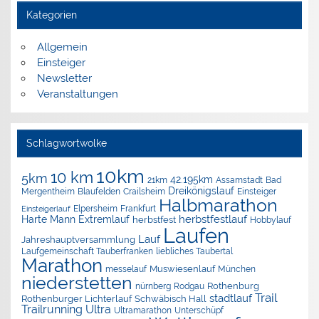
Kategorien
Allgemein
Einsteiger
Newsletter
Veranstaltungen
Schlagwortwolke
10km
10 km
5km
42.195km
Assamstadt
Bad
21km
Dreikönigslauf
Mergentheim
Blaufelden
Crailsheim
Einsteiger
Halbmarathon
Elpersheim
Frankfurt
Einsteigerlauf
herbstfestlauf
Harte Mann Extremlauf
herbstfest
Hobbylauf
Laufen
Lauf
Jahreshauptversammlung
Laufgemeinschaft Tauberfranken
liebliches Taubertal
Marathon
Muswiesenlauf
München
messelauf
niederstetten
nürnberg
Rothenburg
Rodgau
Trail
stadtlauf
Rothenburger Lichterlauf
Schwäbisch Hall
Trailrunning
Ultra
Ultramarathon
Unterschüpf