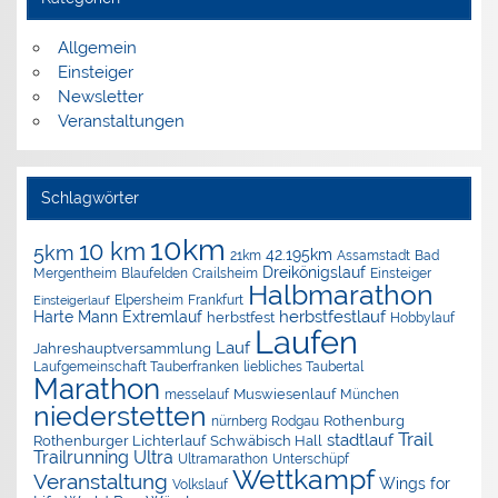
Allgemein
Einsteiger
Newsletter
Veranstaltungen
Schlagwörter
10km
10 km
5km
42.195km
Assamstadt
Bad
21km
Dreikönigslauf
Mergentheim
Blaufelden
Crailsheim
Einsteiger
Halbmarathon
Elpersheim
Frankfurt
Einsteigerlauf
herbstfestlauf
Harte Mann Extremlauf
herbstfest
Hobbylauf
Laufen
Lauf
Jahreshauptversammlung
Laufgemeinschaft Tauberfranken
liebliches Taubertal
Marathon
Muswiesenlauf
München
messelauf
niederstetten
nürnberg
Rothenburg
Rodgau
Trail
stadtlauf
Rothenburger Lichterlauf
Schwäbisch Hall
Trailrunning
Ultra
Ultramarathon
Unterschüpf
Wettkampf
Veranstaltung
Wings for
Volkslauf