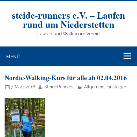
Zum
Inhalt
springen
steide-runners e.V. – Laufen
rund um Niederstetten
Laufen und Walken im Verein
MENÜ
Nordic-Walking-Kurs für alle ab 02.04.2016
7. März 2016
SteideRunners
Allgemein
,
Einsteiger