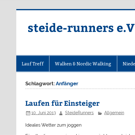
Zum
Inhalt
springen
steide-runners e.V
Lauf Treff
Walken & Nordic Walking
Niede
Schlagwort:
Anfänger
Laufen für Einsteiger
10. Juni 2013
SteideRunners
Allgemein
Ideales Wetter zum joggen