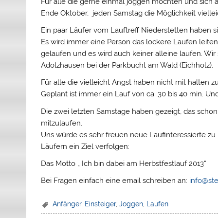
Für alle die gerne einmal joggen möchten und sich al
Ende Oktober, jeden Samstag die Möglichkeit vielle
Ein paar Läufer vom Lauftreff Niederstetten haben si
Es wird immer eine Person das lockere Laufen leiten
gelaufen und es wird auch keiner alleine laufen. W
Adolzhausen bei der Parkbucht am Wald (Eichholz).
Für alle die vielleicht Angst haben nicht mit halten
Geplant ist immer ein Lauf von ca. 30 bis 40 min. Und
Die zwei letzten Samstage haben gezeigt, das schon
mitzulaufen.
Uns würde es sehr freuen neue Laufinteressierte zu
Läufern ein Ziel verfolgen:
Das Motto „ Ich bin dabei am Herbstfestlauf 2013“
Bei Fragen einfach eine email schreiben an:
info@ste
Anfänger
,
Einsteiger
,
Joggen
,
Laufen