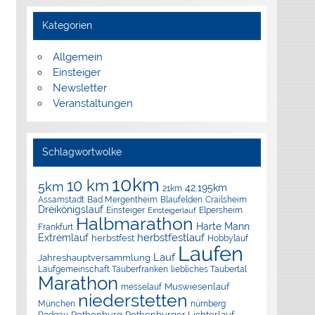
Kategorien
Allgemein
Einsteiger
Newsletter
Veranstaltungen
Schlagwortwolke
10km
10 km
5km
42.195km
21km
Assamstadt
Bad Mergentheim
Blaufelden
Crailsheim
Dreikönigslauf
Elpersheim
Einsteiger
Einsteigerlauf
Halbmarathon
Harte Mann
Frankfurt
herbstfestlauf
Extremlauf
herbstfest
Hobbylauf
Laufen
Lauf
Jahreshauptversammlung
Laufgemeinschaft Tauberfranken
liebliches Taubertal
Marathon
Muswiesenlauf
messelauf
niederstetten
München
nürnberg
Rothenburg
Rothenburger Lichterlauf