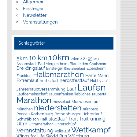
Allgemein
Einsteiger
Newsletter
Veranstaltungen
Schlagwörter
10km
10 km
5km
42.195km
21km
Assamstadt
Bad Mergentheim
Blaufelden
Crailsheim
Dreikönigslauf
Elpersheim
Einsteiger
Einsteigerlauf
Halbmarathon
Harte Mann
Frankfurt
herbstfestlauf
Extremlauf
herbstfest
Hobbylauf
Laufen
Lauf
Jahreshauptversammlung
Laufgemeinschaft Tauberfranken
liebliches Taubertal
Marathon
Muswiesenlauf
messelauf
niederstetten
München
nürnberg
Rothenburg
Rothenburger Lichterlauf
Rodgau
Trail
Trailrunning
stadtlauf
Schwäbisch Hall
Ultra
Ultramarathon
Unterschüpf
Wettkampf
Veranstaltung
Volkslauf
Würzburg
Wings for Life World Run