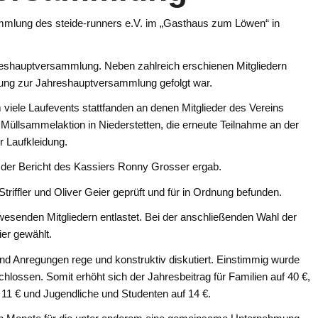
mmlung des steide-runners e.V. im „Gasthaus zum Löwen“ in
hreshauptversammlung. Neben zahlreich erschienen Mitgliedern
dung zur Jahreshauptversammlung gefolgt war.
 viele Laufevents stattfanden an denen Mitglieder des Vereins
Müllsammelaktion in Niederstetten, die erneute Teilnahme an der
 Laufkleidung.
s der Bericht des Kassiers Ronny Grosser ergab.
iffler und Oliver Geier geprüft und für in Ordnung befunden.
nwesenden Mitgliedern entlastet. Bei der anschließenden Wahl der
ier gewählt.
d Anregungen rege und konstruktiv diskutiert. Einstimmig wurde
hlossen. Somit erhöht sich der Jahresbeitrag für Familien auf 40 €,
 11 € und Jugendliche und Studenten auf 14 €.