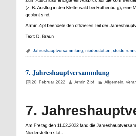
Zum Abschluss erfolgte ein Ausblick auf die kommend
(z. B. Ausflug in den Kletterwald bei Rothenburg), ein
geplant sind.
Armin Zipf beendete den offiziellen Teil der Jahreshaup
Text: D. Braun
Jahreshauptversammlung
,
niederstetten
,
steide runn
7. Jahreshauptversammlung
20. Februar 2022
Armin Zipf
Allgemein
,
Vera
7. Jahreshaupt
Am Freitag den 11.02.2022 fand die Jahreshauptversam
Niederstetten statt.