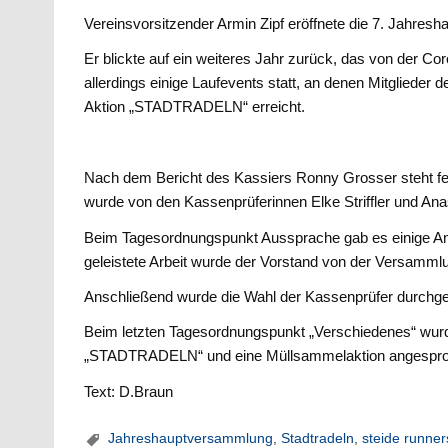
Vereinsvorsitzender Armin Zipf eröffnete die 7. Jahresh
Er blickte auf ein weiteres Jahr zurück, das von der 
allerdings einige Laufevents statt, an denen Mitglieder
Aktion „STADTRADELN“ erreicht.
Nach dem Bericht des Kassiers Ronny Grosser steht fest,
wurde von den Kassenprüferinnen Elke Striffler und Ana
Beim Tagesordnungspunkt Aussprache gab es einige Anre
geleistete Arbeit wurde der Vorstand von der Versammlu
Anschließend wurde die Wahl der Kassenprüfer durchgefü
Beim letzten Tagesordnungspunkt „Verschiedenes“ wurd
„STADTRADELN“ und eine Müllsammelaktion angespr
Text: D.Braun
Jahreshauptversammlung
,
Stadtradeln
,
steide runner