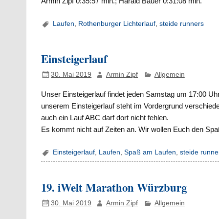
Armin Zipf 0:35:57 min.; Harald Bauer 0:31:08 min.
Laufen
,
Rothenburger Lichterlauf
,
steide runners
Einsteigerlauf
30. Mai 2019
Armin Zipf
Allgemein
Unser Einsteigerlauf findet jeden Samstag um 17:00 Uhr
unserem Einsteigerlauf steht im Vordergrund verschiede
auch ein Lauf ABC darf dort nicht fehlen.
Es kommt nicht auf Zeiten an. Wir wollen Euch den Spa
Einsteigerlauf
,
Laufen
,
Spaß am Laufen
,
steide runne
19. iWelt Marathon Würzburg
30. Mai 2019
Armin Zipf
Allgemein