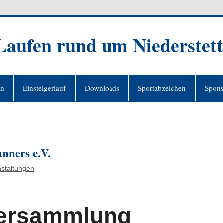
 Laufen rund um Niederstet
en
Einsteigerlauf
Downloads
Sportabzeichen
Spons
nners e.V.
nstaltungen
versammlung