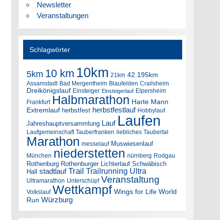
Newsletter
Veranstaltungen
Schlagwörter
10km
10 km
5km
42.195km
21km
Assamstadt
Bad Mergentheim
Blaufelden
Crailsheim
Dreikönigslauf
Einsteiger
Elpersheim
Einsteigerlauf
Halbmarathon
Harte Mann
Frankfurt
herbstfestlauf
Extremlauf
herbstfest
Hobbylauf
Laufen
Lauf
Jahreshauptversammlung
Laufgemeinschaft Tauberfranken
liebliches Taubertal
Marathon
Muswiesenlauf
messelauf
niederstetten
München
nürnberg
Rodgau
Rothenburg
Rothenburger Lichterlauf
Schwäbisch
Trail
Trailrunning
Ultra
stadtlauf
Hall
Veranstaltung
Ultramarathon
Unterschüpf
Wettkampf
Wings for Life World
Volkslauf
Würzburg
Run