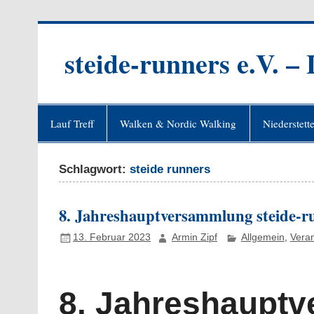
Zum
Inhalt
springen
steide-runners e.V. –
Lauf Treff
Walken & Nordic Walking
Niederstett
Schlagwort:
steide runners
8. Jahreshauptversammlung steide-ru
13. Februar 2023
Armin Zipf
Allgemein
,
Vera
8. Jahreshaupt