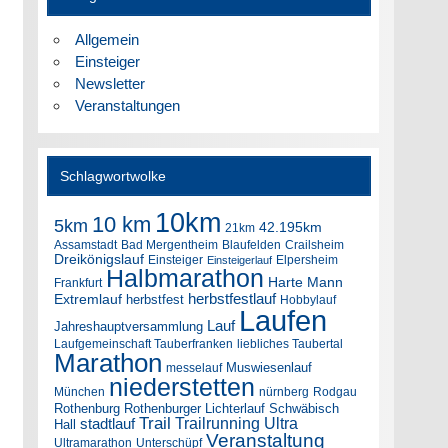
Allgemein
Einsteiger
Newsletter
Veranstaltungen
Schlagwortwolke
10km
10 km
5km
42.195km
21km
Assamstadt
Bad Mergentheim
Blaufelden
Crailsheim
Dreikönigslauf
Einsteiger
Elpersheim
Einsteigerlauf
Halbmarathon
Harte Mann
Frankfurt
herbstfestlauf
Extremlauf
herbstfest
Hobbylauf
Laufen
Lauf
Jahreshauptversammlung
Laufgemeinschaft Tauberfranken
liebliches Taubertal
Marathon
Muswiesenlauf
messelauf
niederstetten
München
nürnberg
Rodgau
Rothenburg
Rothenburger Lichterlauf
Schwäbisch
Trail
Trailrunning
Ultra
stadtlauf
Hall
Veranstaltung
Ultramarathon
Unterschüpf