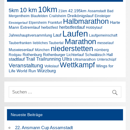
10km
10 km
5km
42.195km
21km
Assamstadt
Bad
Dreikönigslauf
Mergentheim
Blaufelden
Crailsheim
Einsteiger
Halbmarathon
Harte
Elpersheim
Frankfurt
Einsteigerlauf
herbstfestlauf
Mann Extremlauf
herbstfest
Hobbylauf
Laufen
Lauf
Jahreshauptversammlung
Laufgemeinschaft
Marathon
Tauberfranken
liebliches Taubertal
messelauf
niederstetten
Muswiesenlauf
München
nürnberg
Rothenburg
Rothenburger Lichterlauf
Schwäbisch Hall
Rodgau
Trail
Trailrunning
Ultra
stadtlauf
Ultramarathon
Unterschüpf
Wettkampf
Veranstaltung
Wings for
Volkslauf
Würzburg
Life World Run
Neueste Beiträge
22. Ansmann Cup Assamstadt