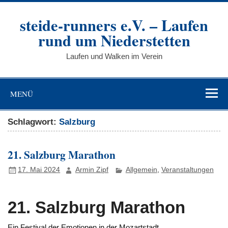
Zum
Inhalt
steide-runners e.V. – Laufen
springen
rund um Niederstetten
Laufen und Walken im Verein
MENÜ
Schlagwort:
Salzburg
21. Salzburg Marathon
17. Mai 2024
Armin Zipf
Allgemein
,
Veranstaltungen
21. Salzburg Marathon
Ein Festival der Emotionen in der Mozartstadt