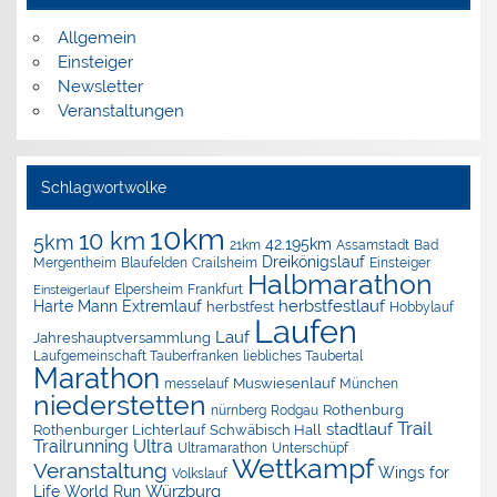
Allgemein
Einsteiger
Newsletter
Veranstaltungen
Schlagwortwolke
10km
10 km
5km
42.195km
Assamstadt
Bad
21km
Dreikönigslauf
Mergentheim
Blaufelden
Crailsheim
Einsteiger
Halbmarathon
Elpersheim
Frankfurt
Einsteigerlauf
herbstfestlauf
Harte Mann Extremlauf
herbstfest
Hobbylauf
Laufen
Lauf
Jahreshauptversammlung
Laufgemeinschaft Tauberfranken
liebliches Taubertal
Marathon
Muswiesenlauf
München
messelauf
niederstetten
nürnberg
Rothenburg
Rodgau
Trail
stadtlauf
Rothenburger Lichterlauf
Schwäbisch Hall
Trailrunning
Ultra
Ultramarathon
Unterschüpf
Wettkampf
Veranstaltung
Wings for
Volkslauf
Würzburg
Life World Run