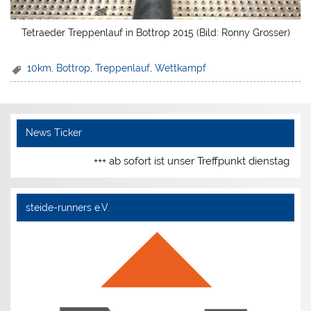
Tetraeder Treppenlauf in Bottrop 2015 (Bild: Ronny Grosser)
10km
,
Bottrop
,
Treppenlauf
,
Wettkampf
News Ticker
+++ ab sofort ist unser Treffpunkt dienstags un
steide-runners e.V.