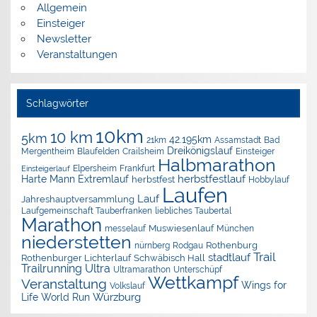
Allgemein
Einsteiger
Newsletter
Veranstaltungen
Schlagwörter
10km
10 km
5km
42.195km
Assamstadt
Bad
21km
Dreikönigslauf
Mergentheim
Blaufelden
Crailsheim
Einsteiger
Halbmarathon
Elpersheim
Frankfurt
Einsteigerlauf
herbstfestlauf
Harte Mann Extremlauf
herbstfest
Hobbylauf
Laufen
Lauf
Jahreshauptversammlung
Laufgemeinschaft Tauberfranken
liebliches Taubertal
Marathon
Muswiesenlauf
München
messelauf
niederstetten
nürnberg
Rothenburg
Rodgau
Trail
stadtlauf
Rothenburger Lichterlauf
Schwäbisch Hall
Trailrunning
Ultra
Ultramarathon
Unterschüpf
Wettkampf
Veranstaltung
Wings for
Volkslauf
Würzburg
Life World Run