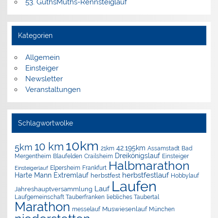
53. GuthsMuths-Rennsteiglauf
Kategorien
Allgemein
Einsteiger
Newsletter
Veranstaltungen
Schlagwortwolke
10km
10 km
5km
42.195km
Assamstadt
Bad
21km
Dreikönigslauf
Mergentheim
Blaufelden
Crailsheim
Einsteiger
Halbmarathon
Elpersheim
Frankfurt
Einsteigerlauf
herbstfestlauf
Harte Mann Extremlauf
herbstfest
Hobbylauf
Laufen
Lauf
Jahreshauptversammlung
Laufgemeinschaft Tauberfranken
liebliches Taubertal
Marathon
Muswiesenlauf
München
messelauf