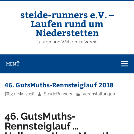
Zum
Inhalt
springen
steide-runners e.V. –
Laufen rund um
Niederstetten
Laufen und Walken im Verein
MENÜ
46. GutsMuths-Rennsteiglauf 2018
30. Mai 2018
SteideRunners
Veranstaltungen
46. GutsMuths-
Rennsteiglauf …