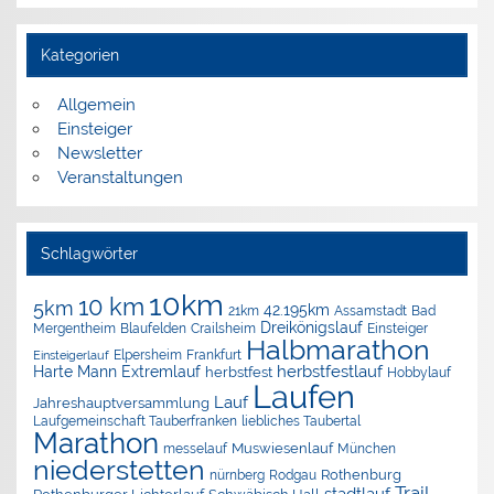
Kategorien
Allgemein
Einsteiger
Newsletter
Veranstaltungen
Schlagwörter
10km
10 km
5km
42.195km
Assamstadt
Bad
21km
Dreikönigslauf
Mergentheim
Blaufelden
Crailsheim
Einsteiger
Halbmarathon
Elpersheim
Frankfurt
Einsteigerlauf
herbstfestlauf
Harte Mann Extremlauf
herbstfest
Hobbylauf
Laufen
Lauf
Jahreshauptversammlung
Laufgemeinschaft Tauberfranken
liebliches Taubertal
Marathon
Muswiesenlauf
München
messelauf
niederstetten
nürnberg
Rothenburg
Rodgau
Trail
stadtlauf