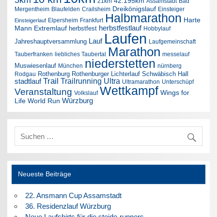
5km
42.195km
21km
Assamstadt
Bad
Dreikönigslauf
Mergentheim
Blaufelden
Crailsheim
Einsteiger
Halbmarathon
Harte
Elpersheim
Frankfurt
Einsteigerlauf
herbstfestlauf
Mann Extremlauf
herbstfest
Hobbylauf
Laufen
Lauf
Jahreshauptversammlung
Laufgemeinschaft
Marathon
Tauberfranken
liebliches Taubertal
messelauf
niederstetten
Muswiesenlauf
München
nürnberg
Rothenburg
Rothenburger Lichterlauf
Schwäbisch Hall
Rodgau
Trail
Trailrunning
Ultra
stadtlauf
Ultramarathon
Unterschüpf
Wettkampf
Veranstaltung
Wings for
Volkslauf
Würzburg
Life World Run
Neueste Beiträge
22. Ansmann Cup Assamstadt
36. Residenzlauf Würzburg
Neue Laufshirts für die steide-runners