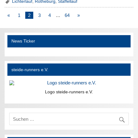
Lichterlauf
,
Rotheburg
,
Staffellauf
«
1
2
3
4
…
64
»
News Ticker
steide-runners e.V.
Logo steide-runners e.V.