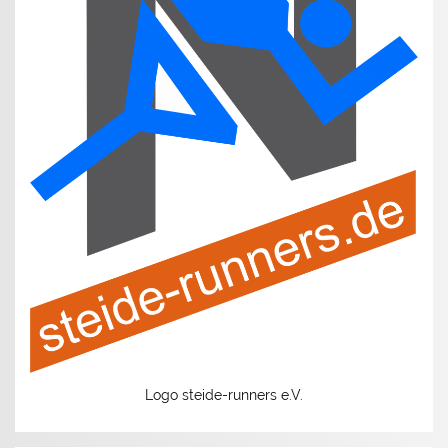
Logo steide-runners e.V.