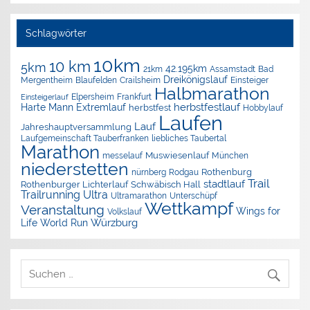
Schlagwörter
10km
10 km
5km
42.195km
Assamstadt
Bad
21km
Dreikönigslauf
Mergentheim
Blaufelden
Crailsheim
Einsteiger
Halbmarathon
Elpersheim
Frankfurt
Einsteigerlauf
herbstfestlauf
Harte Mann Extremlauf
herbstfest
Hobbylauf
Laufen
Lauf
Jahreshauptversammlung
Laufgemeinschaft Tauberfranken
liebliches Taubertal
Marathon
Muswiesenlauf
München
messelauf
niederstetten
nürnberg
Rothenburg
Rodgau
Trail
stadtlauf
Rothenburger Lichterlauf
Schwäbisch Hall
Trailrunning
Ultra
Ultramarathon
Unterschüpf
Wettkampf
Veranstaltung
Wings for
Volkslauf
Würzburg
Life World Run