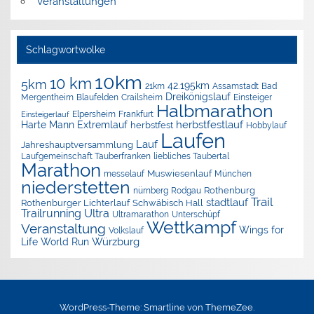
Veranstaltungen
Schlagwortwolke
10km
10 km
5km
42.195km
Assamstadt
Bad
21km
Dreikönigslauf
Mergentheim
Blaufelden
Crailsheim
Einsteiger
Halbmarathon
Elpersheim
Frankfurt
Einsteigerlauf
herbstfestlauf
Harte Mann Extremlauf
herbstfest
Hobbylauf
Laufen
Lauf
Jahreshauptversammlung
Laufgemeinschaft Tauberfranken
liebliches Taubertal
Marathon
Muswiesenlauf
München
messelauf
niederstetten
nürnberg
Rothenburg
Rodgau
Trail
stadtlauf
Rothenburger Lichterlauf
Schwäbisch Hall
Trailrunning
Ultra
Ultramarathon
Unterschüpf
Wettkampf
Veranstaltung
Wings for
Volkslauf
Würzburg
Life World Run
WordPress-Theme: Smartline von ThemeZee.