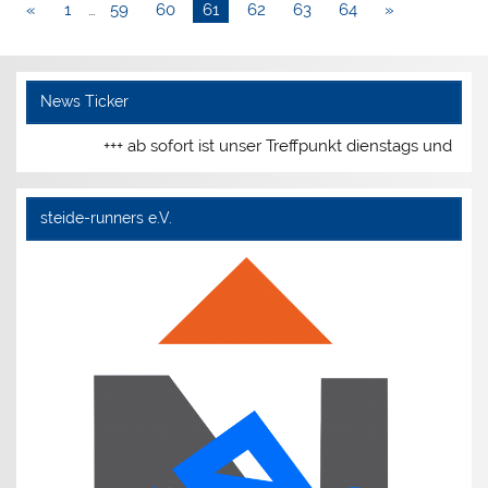
«
1
…
59
60
61
62
63
64
»
News Ticker
+++ ab sofort ist unser Treffpunkt dienstags und donne
steide-runners e.V.